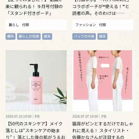
楽に観られる！ ９月号付録の
コラボポーチが❝使える！❞と
「スタンド付きポーチ」
読者の声。そのわけは……
暮らし
付録
ファッション
付録
趣味
暮らしの知恵
雑貨
バッグの中身
雑貨
2026.07.10 10:00
PR
2026.07.07 10:00
PR
【50代のスキンケア】メイク
猫背がピンとするだけでおしゃ
落としは“スキンケアの始ま
れに見える！ スタイリスト・
り“！ 落とした後の肌がうるお
佐藤かなさんが注目するの