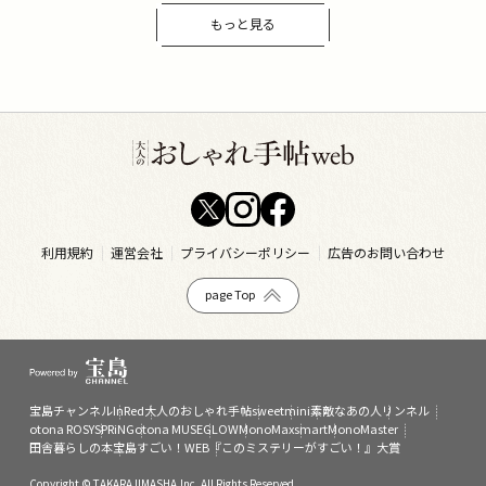
もっと見る
利用規約
運営会社
プライバシーポリシー
広告のお問い合わせ
page Top
宝島チャンネル
InRed
大人のおしゃれ手帖
sweet
mini
素敵なあの人
リンネル
otona ROSY
SPRiNG
otona MUSE
GLOW
MonoMax
smart
MonoMaster
田舎暮らしの本
宝島すごい！WEB
『このミステリーがすごい！』大賞
Copyright © TAKARAJIMASHA,Inc. All Rights Reserved.