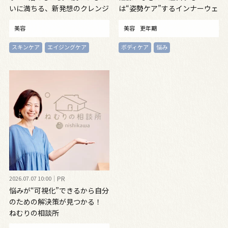
いに満ちる、新発想のクレンジ
は“姿勢ケア”するインナーウェ
ングオイル
ア
美容
美容
更年期
スキンケア
エイジングケア
ボディケア
悩み
2026.07.07 10:00
PR
悩みが“可視化”できるから自分
のための解決策が見つかる！
ねむりの相談所