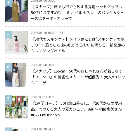
2026.08.06 00:00
【スナップ】旅でも街でも映える秀逸セットアップは
50代におすすめ♡ 「ミナ ペルホネン」のバッグ＆シュ
ーズはヌーディカラーで
2026.07.10 10:00
PR
【50代のスキンケア】メイク落としは“スキンケアの始
まり“！ 落とした後の肌がうるおいに満ちる、新発想の
クレンジングオイル
2026.08.08 00:00
【スナップ】155cm・50代のおしゃれさんが着こなす
「ユニクロ」の機能性スカートが超優秀！ 大人のTシャ
ツコーデ
2026.08.03 00:00
【1週間コーデ】 50代葉山暮らし。「20代からの愛用
品」でつくる大人の夏カジュアル8選 ～ 桐野恵美さん
#022 Emi Kirino～
2023.06.28 04:45