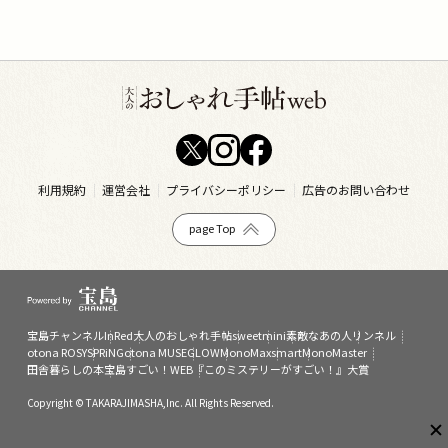
利用規約
運営会社
プライバシーポリシー
広告のお問い合わせ
page Top
宝島チャンネル
InRed
大人のおしゃれ手帖
sweet
mini
素敵なあの人
リンネル
otona ROSY
SPRiNG
otona MUSE
GLOW
MonoMax
smart
MonoMaster
田舎暮らしの本
宝島すごい！WEB
『このミステリーがすごい！』大賞
Copyright © TAKARAJIMASHA,Inc. All Rights Reserved.