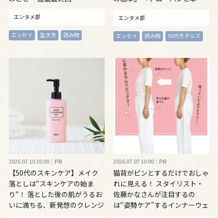
モンゴルの雲の物語』～vol.46
エンタメ部
エンタメ部
エッセイ
生き方
読み物
エッセイ
読み物
50代モデルズ
2026.07.10 10:00
PR
2026.07.07 10:00
PR
【50代のスキンケア】メイク
猫背がピンとするだけでおしゃ
落としは“スキンケアの始ま
れに見える！ スタイリスト・
り“！ 落とした後の肌がうるお
佐藤かなさんが注目するの
いに満ちる、新発想のクレンジ
は“姿勢ケア”するインナーウェ
ングオイル
ア