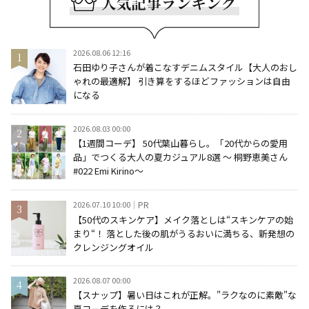
2026.08.06 12:16
石田ゆり子さんが着こなすデニムスタイル【大人のおし
ゃれの最適解】 引き算をするほどファッションは自由
になる
2026.08.03 00:00
【1週間コーデ】 50代葉山暮らし。「20代からの愛用
品」でつくる大人の夏カジュアル8選 ～ 桐野恵美さん
#022 Emi Kirino～
2026.07.10 10:00
PR
【50代のスキンケア】メイク落としは“スキンケアの始
まり“！ 落とした後の肌がうるおいに満ちる、新発想の
クレンジングオイル
2026.08.07 00:00
【スナップ】暑い日はこれが正解。"ラクなのに素敵"な
夏コーデを作るには？