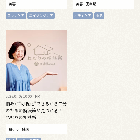
美容
美容
更年期
スキンケア
エイジングケア
ボディケア
悩み
2026.07.07 10:00
PR
悩みが“可視化”できるから自分
のための解決策が見つかる！
ねむりの相談所
暮らし
健康