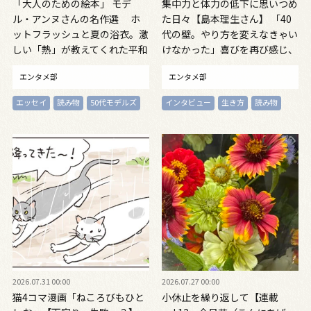
「大人のための絵本」 モデ
集中力と体力の低下に思いつめ
ル・アンヌさんの名作選 ホ
た日々【島本理生さん】 「40
ットフラッシュと夏の浴衣。激
代の壁。やり方を変えなきゃい
しい「熱」が教えてくれた平和
けなかった」喜びを再び感じ、
の絵本 ～『風が吹くとき』
自信を取り戻すまで
エンタメ部
エンタメ部
『やばっ！』～vol.47
エッセイ
読み物
50代モデルズ
インタビュー
生き方
読み物
2026.07.31 00:00
2026.07.27 00:00
猫4コマ漫画「ねころびもひと
小休止を繰り返して【連載