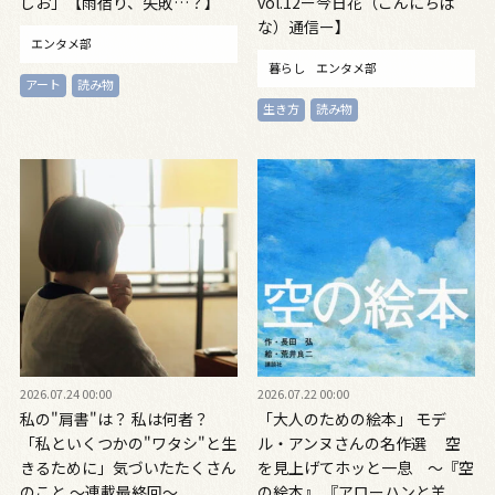
しお」【雨宿り、失敗…？】
vol.12ー今日花（こんにちば
な）通信ー】
エンタメ部
暮らし
エンタメ部
アート
読み物
生き方
読み物
2026.07.24 00:00
2026.07.22 00:00
私の"肩書"は？ 私は何者？
「大人のための絵本」 モデ
「私といくつかの"ワタシ"と生
ル・アンヌさんの名作選 空
きるために」気づいたたくさん
を見上げてホッと一息 ～『空
のこと ～連載最終回〜
の絵本』 『アローハンと羊