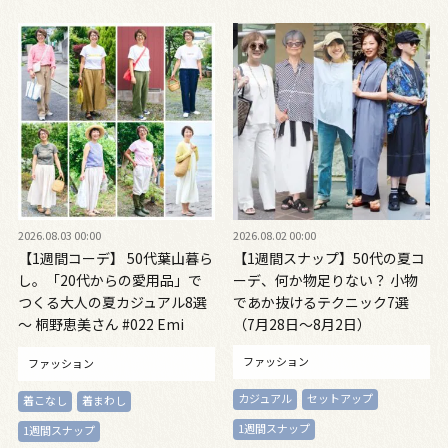
2026.08.03 00:00
2026.08.02 00:00
【1週間コーデ】 50代葉山暮ら
【1週間スナップ】50代の夏コ
し。「20代からの愛用品」で
ーデ、何か物足りない？ 小物
つくる大人の夏カジュアル8選
であか抜けるテクニック7選
～ 桐野恵美さん #022 Emi
（7月28日～8月2日）
Kirino～
ファッション
ファッション
カジュアル
セットアップ
着こなし
着まわし
1週間スナップ
1週間スナップ