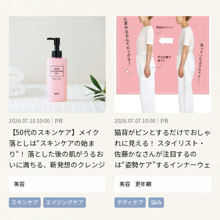
2026.07.10 10:00
PR
2026.07.07 10:00
PR
【50代のスキンケア】メイク
猫背がピンとするだけでおしゃ
落としは“スキンケアの始ま
れに見える！ スタイリスト・
り“！ 落とした後の肌がうるお
佐藤かなさんが注目するの
いに満ちる、新発想のクレンジ
は“姿勢ケア”するインナーウェ
ングオイル
ア
美容
美容
更年期
スキンケア
エイジングケア
ボディケア
悩み