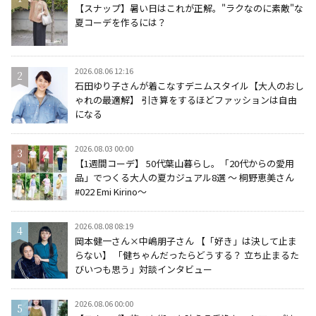
【スナップ】暑い日はこれが正解。"ラクなのに素敵"な
夏コーデを作るには？
2026.08.06 12:16
石田ゆり子さんが着こなすデニムスタイル【大人のおし
ゃれの最適解】 引き算をするほどファッションは自由
になる
2026.08.03 00:00
【1週間コーデ】 50代葉山暮らし。「20代からの愛用
品」でつくる大人の夏カジュアル8選 ～ 桐野恵美さん
#022 Emi Kirino～
2026.08.08 08:19
岡本健一さん×中嶋朋子さん 【「好き」は決して止ま
らない】 「健ちゃんだったらどうする？ 立ち止まるた
びいつも思う」対談インタビュー
2026.08.06 00:00