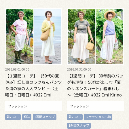
2026.08.01 00:00
2026.07.31 00:00
【１週間コーデ】 ［50代の夏
【1週間コーデ】 30年前のバッ
休み］畑仕事のラクちんパンツ
グも現役！ 50代が楽しむ「夏
＆海の家の大人ワンピ ～〈土
のリネンスカート」着まわし
曜日・日曜日〉#022 Emi
～〈金曜日〉#022 Emi Kirino
Kirino～
～
ファッション
ファッション
着こなし
趣味
1週間スナップ
着こなし
ファッション小物
1週間スナップ