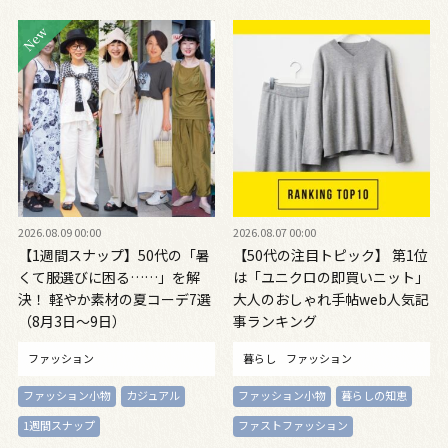
2026.08.09 00:00
2026.08.07 00:00
【1週間スナップ】50代の「暑
【50代の注目トピック】 第1位
くて服選びに困る……」を解
は「ユニクロの即買いニット」
決！ 軽やか素材の夏コーデ7選
大人のおしゃれ手帖web人気記
（8月3日～9日）
事ランキング
ファッション
暮らし
ファッション
ファッション小物
カジュアル
ファッション小物
暮らしの知恵
1週間スナップ
ファストファッション