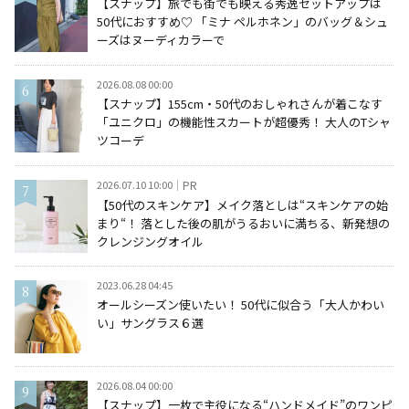
【スナップ】旅でも街でも映える秀逸セットアップは
50代におすすめ♡ 「ミナ ペルホネン」のバッグ＆シュ
ーズはヌーディカラーで
2026.08.08 00:00
【スナップ】155cm・50代のおしゃれさんが着こなす
「ユニクロ」の機能性スカートが超優秀！ 大人のTシャ
ツコーデ
2026.07.10 10:00
PR
【50代のスキンケア】メイク落としは“スキンケアの始
まり“！ 落とした後の肌がうるおいに満ちる、新発想の
クレンジングオイル
2023.06.28 04:45
オールシーズン使いたい！ 50代に似合う「大人かわい
い」サングラス６選
2026.08.04 00:00
【スナップ】一枚で主役になる“ハンドメイド”のワンピ