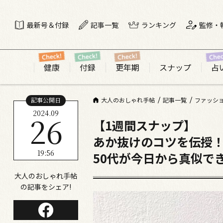
最新号＆付録
記事一覧
ランキング
監修・
健康
付録
更年期
スナップ
占
記事公開日
大人のおしゃれ手帖
記事一覧
ファッシ
2024.09
26
【1週間スナップ】
あか抜けのコツを伝授
19:56
50代が今日から真似で
大人のおしゃれ手帖
の記事をシェア!