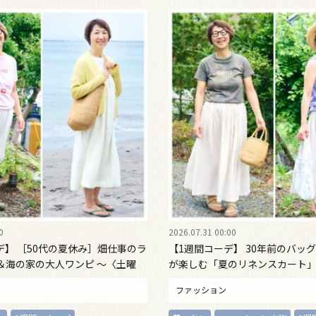
0
2026.07.31 00:00
デ】 ［50代の夏休み］畑仕事のラ
【1週間コーデ】 30年前のバッグ
＆海の家の大人ワンピ ～〈土曜
が楽しむ「夏のリネンスカート」
2 Emi Kirino～
〈金曜日〉#022 Emi Kirino ～
ファッション