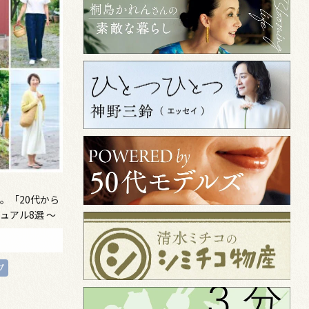
し。「20代から
ュアル8選 ～
プ