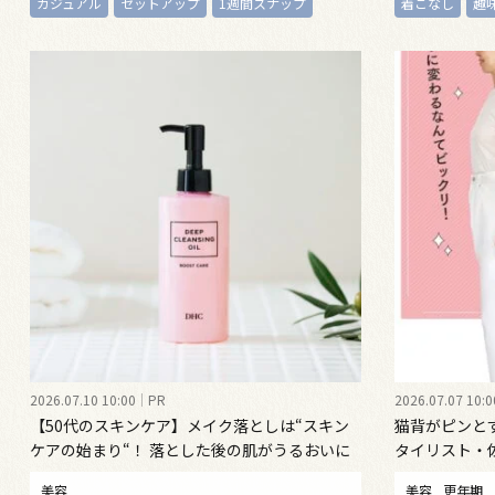
カジュアル
セットアップ
1週間スナップ
着こなし
趣
2026.07.10 10:00
PR
2026.07.07 10:0
【50代のスキンケア】メイク落としは“スキン
猫背がピンと
ケアの始まり“！ 落とした後の肌がうるおいに
タイリスト・
満ちる、新発想のクレンジングオイル
勢ケア”する
美容
美容
更年期