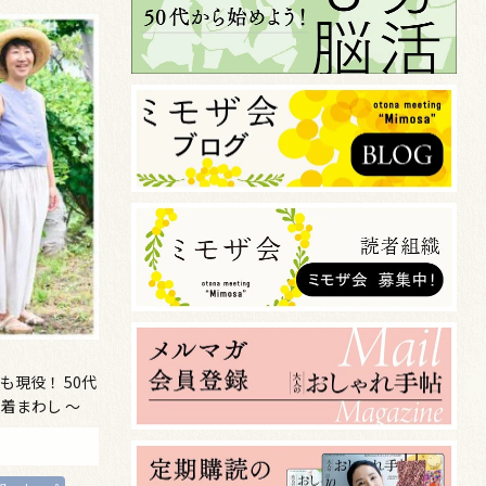
も現役！ 50代
着まわし ～