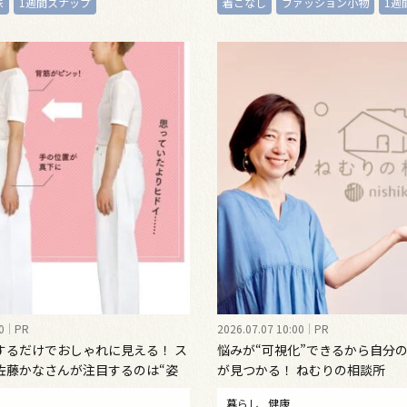
味
1週間スナップ
着こなし
ファッション小物
1週
0
PR
2026.07.07 10:00
PR
するだけでおしゃれに見える！ ス
悩みが“可視化”できるから自分
佐藤かなさんが注目するのは“姿
が見つかる！ ねむりの相談所
インナーウェア
暮らし
健康