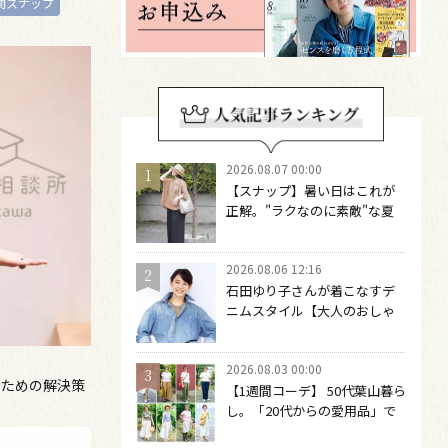
間スナップ
2026.08.07 00:00
【スナップ】暑い日はこれが
正解。"ラクなのに素敵"な夏
コーデを作るには？
2026.08.06 12:16
石田ゆり子さんが着こなすデ
ニムスタイル【大人のおしゃ
れの最適解】 引き算をするほ
どファッションは自由になる
2026.08.03 00:00
のための解決策
【1週間コーデ】 50代葉山暮ら
し。「20代からの愛用品」で
つくる大人の夏カジュアル8選