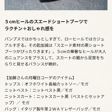
５cmヒールのスエードショートブーツで
ラクチン＋おしゃれ感を
パンプスではかちっとしすぎて、ローヒールではカジュ
アルすぎる。その匙加減は「スエード素材の黒ショート
ブーツがぴったりきます」。５cmの華奢なヒールが大人
のニュアンスをプラスして、スカートの裾から足首をち
らりと見せるバランスが絶妙。
【加藤さんの月曜日コーデのアイテム】
トップス：オフホワイト長袖カットソー／モガ
ニットベスト：ニットベスト黒／モガ
ニットスカート：ニットスカート黒（ベストとセットア
ップ）／ モガ
バッグ：イタリア製牛革２ＷＡＹレザーバッグ／モガ