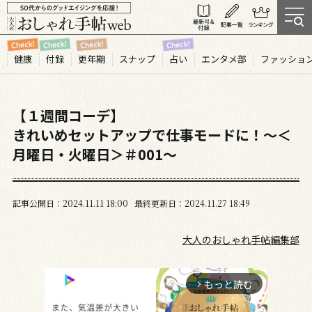
健康
付録
更年期
スナップ
占い
エンタメ部
ファッショ
【１週間コーデ】
きれいめセットアップで仕事モードに！～＜
月曜日・火曜日＞＃001～
記事公開日
2024.11
11
18:00
最終更新日
2024.11.27 18:49
大人のおしゃれ手帖編集部
もっと読む
arrow_forward_ios