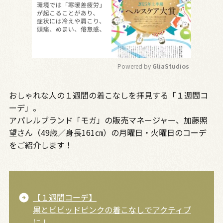
Powered by 
GliaStudios
M
おしゃれな人の１週間の着こなしを拝見する「１週間コ
u
t
ーデ」。
e
アパレルブランド「モガ」の販売マネージャー、加藤照
望さん（49歳／身長161㎝）の月曜日・火曜日のコーデ
をご紹介します！
【１週間コーデ】
黒とビビッドピンクの着こなしでアクティブ
に！