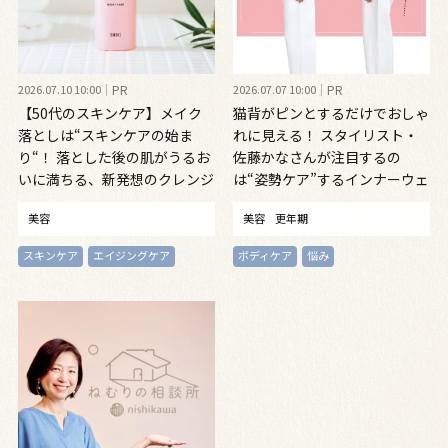
2026.07.10 10:00
PR
2026.07.07 10:00
PR
【50代のスキンケア】メイク
猫背がピンとするだけでおしゃ
落としは“スキンケアの始ま
れに見える！ スタイリスト・
り“！ 落とした後の肌がうるお
佐藤かなさんが注目するの
いに満ちる、新発想のクレンジ
は“姿勢ケア”するインナーウェ
ングオイル
ア
美容
美容
更年期
スキンケア
エイジングケア
ボディケア
悩み