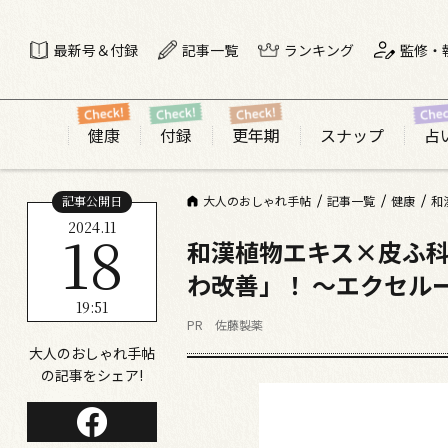
最新号＆付録
記事一覧
ランキング
監修・
健康
付録
更年期
スナップ
占
記事公開日
大人のおしゃれ手帖
記事一覧
健康
2024.11
18
和漢植物エキス×皮ふ科
わ改善」！ ～エクセル
19:51
PR 佐藤製薬
大人のおしゃれ手帖
の記事をシェア!