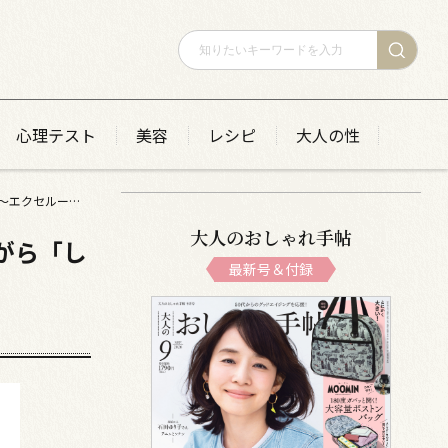
心理テスト
美容
レシピ
大人の性
和漢植物エキス×皮ふ科学研究のチカラで 「美白（※１）」しながら「しわ改善」！ ～エクセルーラ 「ホワイトニング リンクルリペア」
大人のおしゃれ手帖
がら「し
最新号＆付録