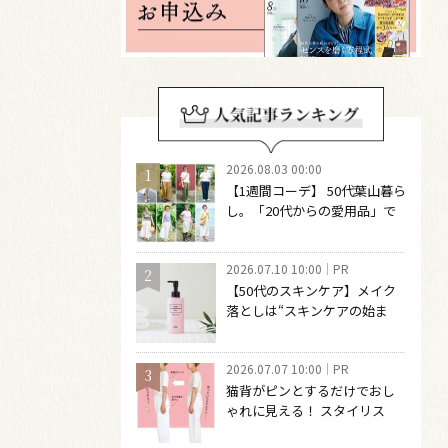
2026.08.03 00:00
【1週間コーデ】 50代葉山暮ら
し。「20代からの愛用品」で
つくる大人の夏カジュアル8選
～ 桐野恵美さん #022 Emi
2026.07.10 10:00
PR
Kirino～
【50代のスキンケア】メイク
落としは“スキンケアの始ま
り“！ 落とした後の肌がうるお
いに満ちる、新発想のクレン
2026.07.07 10:00
PR
ジングオイル
猫背がピンとするだけでおし
ゃれに見える！ スタイリス
ト・佐藤かなさんが注目する