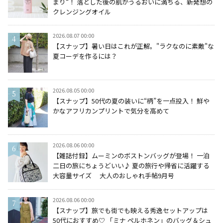
まり“！ 落とした後の肌がうるおいに満ちる、新発想の
クレンジングオイル
2026.08.07 00:00
【スナップ】暑い日はこれが正解。"ラクなのに素敵"な
夏コーデを作るには？
2026.08.05 00:00
【スナップ】50代の夏の装いに“柄”を一点投入！ 鮮や
かなアフリカンプリントで気分を高めて
2026.08.06 00:00
【雑誌付録】ムーミンのボストンバッグが登場！ 一泊
二日の旅にちょうどいい♪ 夏の旅行や帰省に活躍する
大容量サイズ 大人のおしゃれ手帖9月号
2026.08.06 00:00
【スナップ】旅でも街でも映える秀逸セットアップは
50代におすすめ♡ 「ミナ ペルホネン」のバッグ＆シュ