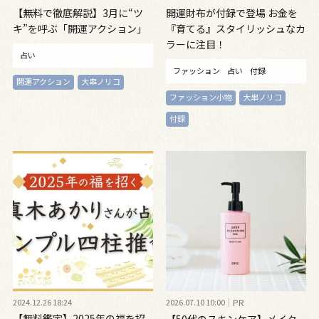
【無料で徹底解説】3月に“ツ
開運財布が付録で登場 お金を
キ”を呼ぶ「開運アクション」
『育てる』スタイリッシュなカ
ラーに注目！
占い
ファッション
占い
付録
開運アクション
大串ノリコ
ファッション小物
大串ノリコ
付録
2024.12.26 18:24
2026.07.10 10:00
PR
【無料鑑定】2025年の福を招