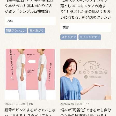
【50代のスキンケア】メイク
く本格占い！ 真木あかりさん
落としは“スキンケアの始ま
が占う「シンプル四柱推命」
り“！ 落とした後の肌がうるお
いに満ちる、新発想のクレンジ
占い
ングオイル
美容
開運アクション
真木あかり
スキンケア
エイジングケア
2026.07.07 10:00
PR
2026.07.07 10:00
PR
猫背がピンとするだけでおしゃ
悩みが“可視化”できるから自分
れに見える！ スタイリスト・
のための解決策が見つかる！