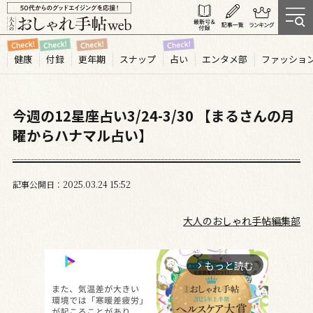
健康
付録
更年期
スナップ
占い
エンタメ部
ファッショ
今週の12星座占い3/24-3/30 【まるさんの月
曜からハナマル占い】
記事公開日
2025.03
24
15:52
大人のおしゃれ手帖編集部
もっと読む
arrow_forward_ios