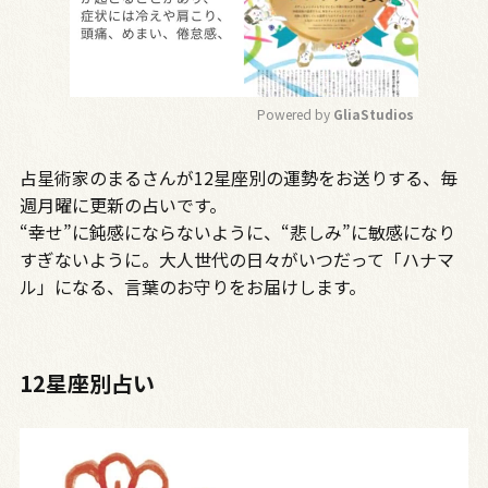
Powered by 
GliaStudios
M
占星術家のまるさんが12星座別の運勢をお送りする、毎
u
t
週月曜に更新の占いです。
e
“幸せ”に鈍感にならないように、“悲しみ”に敏感になり
すぎないように。大人世代の日々がいつだって「ハナマ
ル」になる、言葉のお守りをお届けします。
12星座別占い