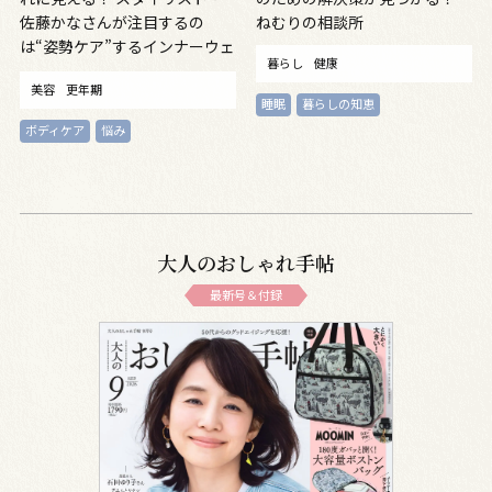
佐藤かなさんが注目するの
ねむりの相談所
は“姿勢ケア”するインナーウェ
暮らし
健康
ア
美容
更年期
睡眠
暮らしの知恵
ボディケア
悩み
大人のおしゃれ手帖
最新号＆付録