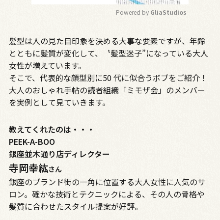
Powered by 
GliaStudios
M
髪型は人の見た目印象を決める大事な要素ですが、年齢
u
t
とともに髪質が変化して、〝髪型迷子”になっている大人
e
女性が増えています。
そこで、代表的な顔型別に50 代に似合うボブをご紹介！
大人のおしゃれ手帖の読者組織「ミモザ会」のメンバー
を実例として見ていきます。
教えてくれたのは・・・
PEEK-A-BOO
銀座並木通り店ディレクター
寺岡幸紘
さん
銀座のブランド街の一角に位置する大人女性に人気のサ
ロン。確かな技術とテクニックによる、その人の骨格や
髪質に合わせたスタイル提案が好評。