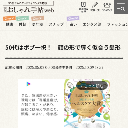
健康
付録
更年期
スナップ
占い
エンタメ部
ファッショ
50代はボブ一択！ 顔の形で導く似合う髪形
記事公開日
2025.05
02
00:00
最終更新日
2025.10.09 18:59
もっと読む
arrow_forward_ios