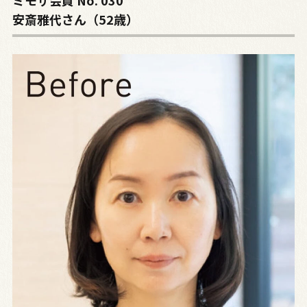
ミモザ会員 No. 030
安斎雅代さん（52歳）