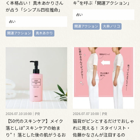
く本格占い！ 真木あかりさん
キ”を呼ぶ「開運アクション」
が占う「シンプル四柱推命」
占い
占い
開運アクション
大串ノリコ
開運アクション
真木あかり
2026.07.10 10:00
PR
2026.07.07 10:00
PR
【50代のスキンケア】メイク
猫背がピンとするだけでおしゃ
落としは“スキンケアの始ま
れに見える！ スタイリスト・
り“！ 落とした後の肌がうるお
佐藤かなさんが注目するの