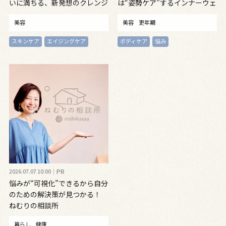
いに満ちる、新発想のクレンジ
は“姿勢ケア”するインナーウェ
ングオイル
ア
美容
美容
更年期
スキンケア
エイジングケア
ボディケア
悩み
2026.07.07 10:00
PR
悩みが“可視化”できるから自分
のための解決策が見つかる！
ねむりの相談所
暮らし
健康