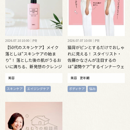
2026.07.10 10:00
PR
2026.07.07 10:00
PR
【50代のスキンケア】メイク
猫背がピンとするだけでおしゃ
落としは“スキンケアの始ま
れに見える！ スタイリスト・
り“！ 落とした後の肌がうるお
佐藤かなさんが注目するの
いに満ちる、新発想のクレンジ
は“姿勢ケア”するインナーウェ
ングオイル
ア
美容
美容
更年期
スキンケア
エイジングケア
ボディケア
悩み