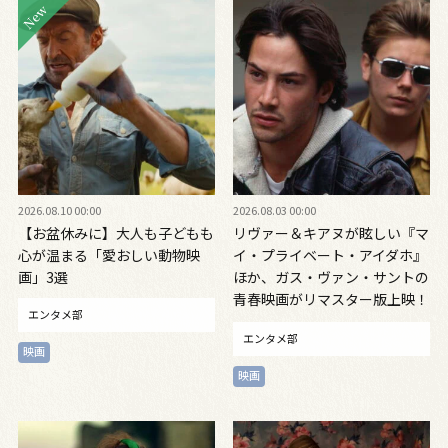
2026.08.10 00:00
2026.08.03 00:00
【お盆休みに】大人も子どもも
リヴァー＆キアヌが眩しい『マ
心が温まる「愛おしい動物映
イ・プライベート・アイダホ』
画」3選
ほか、ガス・ヴァン・サントの
青春映画がリマスター版上映！
エンタメ部
リヴァーに捧ぐ異色作も紹介
エンタメ部
映画
映画