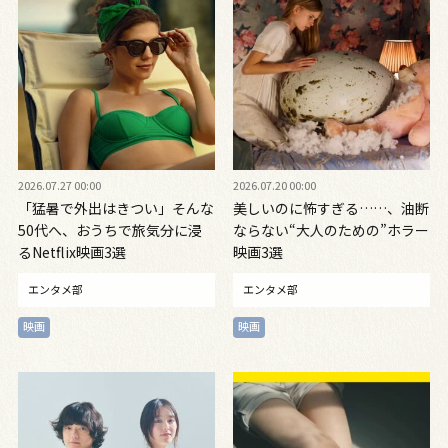
2026.07.27 00:00
2026.07.20 00:00
「猛暑で外出はきつい」そんな
美しいのに怖すぎる……、油断
50代へ、おうちで旅気分に浸
ならない“大人のための”ホラー
るNetflix映画3選
映画3選
エンタメ部
エンタメ部
映画
映画