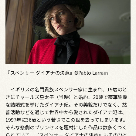
『スペンサー ダイアナの決意』©Pablo Larrain
イギリスの名門貴族スペンサー家に生まれ、19歳のと
きにチャールズ皇太子（当時）と婚約、20歳で豪華絢爛
な結婚式を挙げたダイアナ妃。その美貌だけでなく、慈
善活動などを通じて世界中から愛されたダイアナ妃は、
1997年に36歳という若さでこの世を去ってしまいます。
そんな悲劇のプリンセスを題材にした作品は数多くつく
られていて、『スペンサー ダイアナの決意』もそのひと