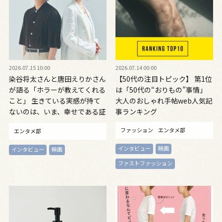
2026.07.15 10:00
2026.07.14 00:00
染谷将太さんと唐田えりかさん
【50代の注目トピック】 第1位
が語る「ホラーが教えてくれる
は「50代の“おりもの”事情」
こと」 生きている実感が持て
大人のおしゃれ手帖web人気記
ないのは、いま、幸せである証
事ランキング
拠なのかも
ファッション
エンタメ部
エンタメ部
インタビュー
映画
インタビュー
映画
ファストファッション