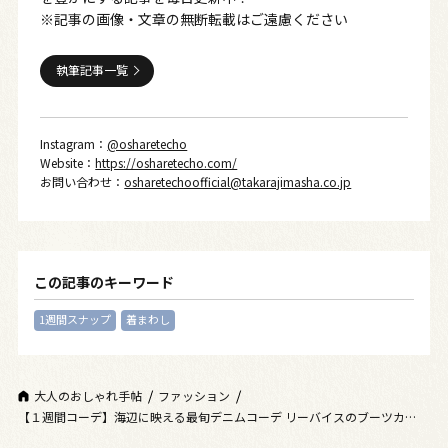
※記事の画像・文章の無断転載はご遠慮ください
執筆記事一覧
Instagram：
@osharetecho
Website：
https://osharetecho.com/
お問い合わせ：
osharetechoofficial@takarajimasha.co.jp
この記事のキーワード
1週間スナップ
着まわし
大人のおしゃれ手帖
ファッション
【１週間コーデ】海辺に映える最旬デニムコーデ リーバイスのブーツカット
でバカンス気分 ～〈金曜日〉#009 Haru Suzuki～