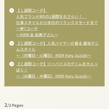
【１週間コーデ】
人気ブランドMDの1週間をおさらい！
仕事スタイルから休日のリラックスモードまで
一挙7コーデ
～#008 金 由美子さん～
【１週間コーデ】人気バイヤーが着る 最旬デニ
ムスタイル
～〈月曜日・火曜日〉#009 Haru Suzuki～
【１週間コーデ】リーバイスのデニムを大人っ
ぽく！
～〈水曜日・木曜日〉#009 Haru Suzuki～
2
/2 Pages