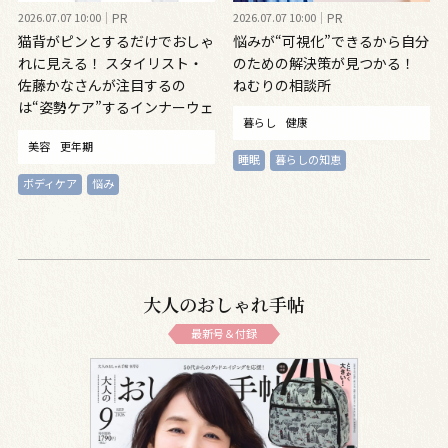
2026.07.07 10:00
PR
2026.07.07 10:00
PR
猫背がピンとするだけでおしゃ
悩みが“可視化”できるから自分
れに見える！ スタイリスト・
のための解決策が見つかる！
佐藤かなさんが注目するの
ねむりの相談所
は“姿勢ケア”するインナーウェ
暮らし
健康
ア
美容
更年期
睡眠
暮らしの知恵
ボディケア
悩み
大人のおしゃれ手帖
最新号＆付録