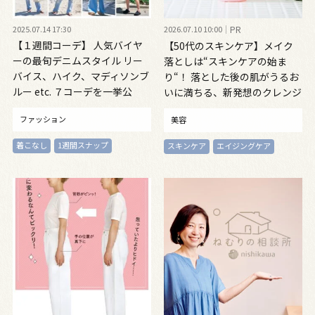
2025.07.14 17:30
2026.07.10 10:00
PR
【１週間コーデ】 人気バイヤ
【50代のスキンケア】メイク
ーの最旬デニムスタイル リー
落としは“スキンケアの始ま
バイス、ハイク、マディソンブ
り“！ 落とした後の肌がうるお
ルー etc. ７コーデを一挙公
いに満ちる、新発想のクレンジ
開！ ～#009 Haru Suzuki 鈴木
ングオイル
ファッション
美容
春 さん～
着こなし
1週間スナップ
スキンケア
エイジングケア