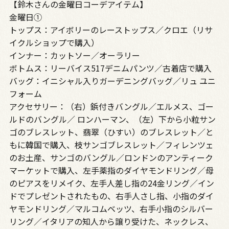
【鈴木さんの金曜日コーデアイテム】
金曜日①
トップス：アイボリーのレーストップス／クロエ（リサ
イクルショップで購入）
インナー：カットソー／オーラリー
ボトムス：リーバイス517デニムパンツ／古着店で購入
バッグ：イニシャル入りガーデニングバッグ／リュ ユニ
フォーム
アクセサリー：（右）鋲付きバングル／エルメス、ゴー
ルドのバングル／ ロンハーマン、（左）下から小粒サン
ゴのブレスレット、翡翠（ひすい）のブレスレット／と
もに韓国で購入、枝サンゴブレスレット／フィレンツェ
のお土産、サンゴのバングル／ロンドンのアンティーク
マーケットで購入、左手薬指のダイヤモンドリング／母
のピアスをリメイク、左手人差し指の24金リング／イン
ドでプレゼントされたもの、右手人さし指、小指のダイ
ヤモンドリング／マルコムベッツ、右手小指のシルバー
リング／イタリアの知人から譲り受けた、ネックレス、