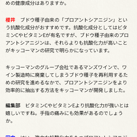
めの健康成分はありますか。
櫻井
ブドウ種子由来の「プロアントシアニジン」とい
う抗酸化成分がおすすめです。抗酸化成分としてはビタ
ミン
C
やビタミン
E
が有名ですが、ブドウ種子由来のプロ
アントシアニジンは、それらよりも抗酸化力が高いこと
がキッコーマンの研究で明らかになっています。
キッコーマンのグループ会社であるマンズワインで、ワ
イン製造時に廃棄してしまうブドウ種子を再利用するた
めの研究を進めるなかで、プロアントシアニジンをより
効率的に抽出する方法をキッコーマンが開発しました。
編集部
ビタミン
C
やビタミン
E
より抗酸化力が強いとは
嬉しいですね。手指の痛みにも効果があるのでしょう
か。