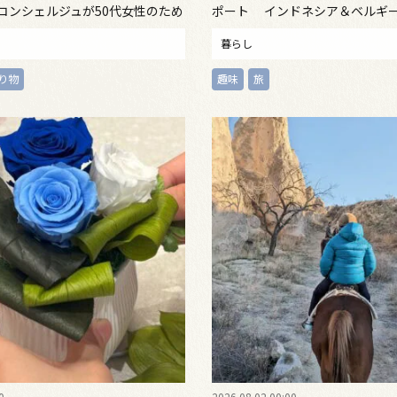
コンシェルジュが50代女性のため
ポート インドネシア＆ベルギ
 お盆の帰省に◎
暮らし
り物
趣味
旅
0
2026.08.02 00:00