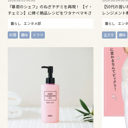
『暴君のシェフ』のねぎチヂミを再現！ 【イ・
【50代の習
チェミン】に捧ぐ絶品レシピをワタナベマキさ
レンジメント
んが提案
暮らし
エンタメ部
暮らし
エン
料理
趣味
ドラマ
生き方
趣味