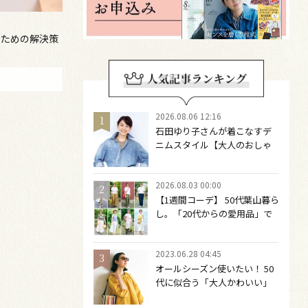
のための解決策
2026.08.06 12:16
石田ゆり子さんが着こなすデ
ニムスタイル【大人のおしゃ
れの最適解】 引き算をするほ
どファッションは自由になる
2026.08.03 00:00
【1週間コーデ】 50代葉山暮ら
し。「20代からの愛用品」で
つくる大人の夏カジュアル8選
～ 桐野恵美さん #022 Emi
2023.06.28 04:45
Kirino～
オールシーズン使いたい！ 50
代に似合う「大人かわいい」
サングラス６選