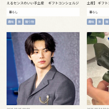
えるセンスのいい手土産 ギフトコンシェルジ
土産】 ギフト
ュが50代女性のためにセレクト！
にセレクト！
暮らし
暮らし
趣味
旅
贈り物
趣味
旅
贈
2026.08.05 00:00
2026.08.04 00:0