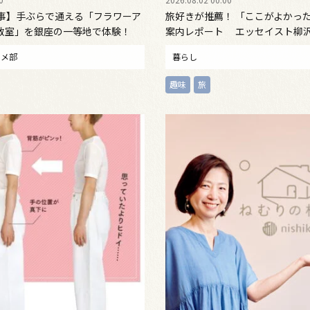
い事】手ぶらで通える「フラワーア
旅好きが推薦！ 「ここがよかっ
教室」を銀座の一等地で体験！
案内レポート エッセイスト柳
ルコ」＆モデル高見美幸さん「
タメ部
暮らし
趣味
旅