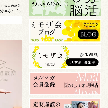
た」大人の旅先
沢小実さん「ト
韓国」