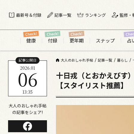
最新号＆付録
記事一覧
ランキング
監修・
健康
付録
更年期
スナップ
占
記事公開日
大人のおしゃれ手帖
記事一覧
暮らし
2026.01
06
十日戎（とおかえびす）
【スタイリスト推薦】
13:35
大人のおしゃれ手帖
の記事をシェア!