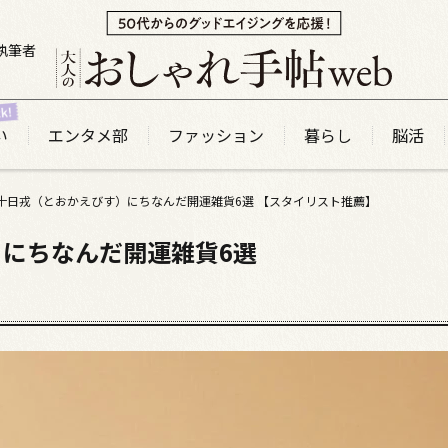
執筆者
い
エンタメ部
ファッション
暮らし
脳活
十日戎（とおかえびす）にちなんだ開運雑貨6選 【スタイリスト推薦】
にちなんだ開運雑貨6選