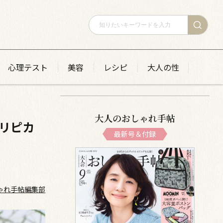
心理テスト
美容
レシピ
大人の性
大人のおしゃれ手帖
 リピカ
最新号＆付録
ゃれ手帖編集部