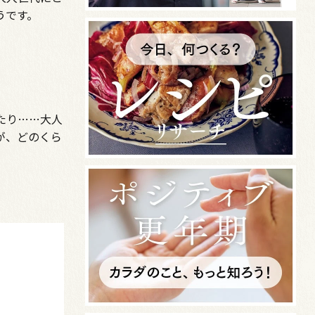
うです。
たり……大人
が、どのくら