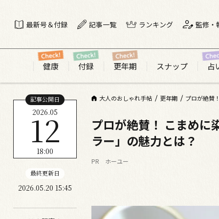
最新号＆付録
記事一覧
ランキング
監修・
健康
付録
更年期
スナップ
占
大人のおしゃれ手帖
更年期
プロが絶賛
記事公開日
2026.05
12
プロが絶賛！ こまめに
ラー」の魅力とは？
18:00
PR ホーユー
最終更新日
2026.05.20 15:45