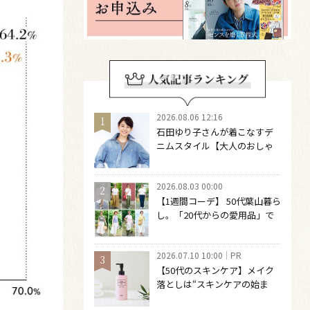
2026.08.06 12:16
石田ゆり子さんが着こなすデ
ニムスタイル【大人のおしゃ
れの最適解】 引き算をするほ
どファッションは自由になる
2026.08.03 00:00
【1週間コーデ】 50代葉山暮ら
し。「20代からの愛用品」で
つくる大人の夏カジュアル8選
～ 桐野恵美さん #022 Emi
2026.07.10 10:00
PR
Kirino～
【50代のスキンケア】メイク
落としは“スキンケアの始ま
り“！ 落とした後の肌がうるお