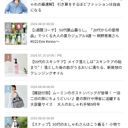
ゃれの最適解】 引き算をするほどファッションは自由
になる
2026.08.03 00:00
【1週間コーデ】 50代葉山暮らし。「20代からの愛用
品」でつくる大人の夏カジュアル8選 ～ 桐野恵美さん
#022 Emi Kirino～
2026.07.10 10:00
PR
【50代のスキンケア】メイク落としは“スキンケアの始
まり“！ 落とした後の肌がうるおいに満ちる、新発想の
クレンジングオイル
2026.08.06 00:00
【雑誌付録】ムーミンのボストンバッグが登場！ 一泊
二日の旅にちょうどいい♪ 夏の旅行や帰省に活躍する
大容量サイズ 大人のおしゃれ手帖9月号
2026.08.03 00:00
【スナップ】50代のおしゃれさんはこう着る！ 小物で