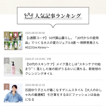
2026.08.03 00:00
【1週間コーデ】 50代葉山暮らし。「20代からの愛用
品」でつくる大人の夏カジュアル8選 ～ 桐野恵美さん
#022 Emi Kirino～
2026.07.10 10:00
PR
【50代のスキンケア】メイク落としは“スキンケアの始
まり“！ 落とした後の肌がうるおいに満ちる、新発想の
クレンジングオイル
2026.08.06 12:16
石田ゆり子さんが着こなすデニムスタイル【大人のおし
ゃれの最適解】 引き算をするほどファッションは自由
になる