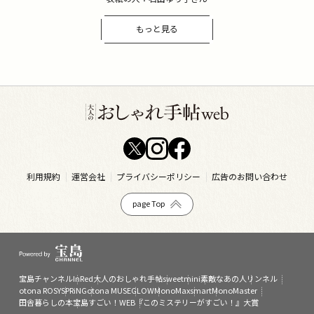
もっと見る
利用規約
運営会社
プライバシーポリシー
広告のお問い合わせ
page Top
宝島チャンネル
InRed
大人のおしゃれ手帖
sweet
mini
素敵なあの人
リンネル
otona ROSY
SPRiNG
otona MUSE
GLOW
MonoMax
smart
MonoMaster
田舎暮らしの本
宝島すごい！WEB
『このミステリーがすごい！』大賞