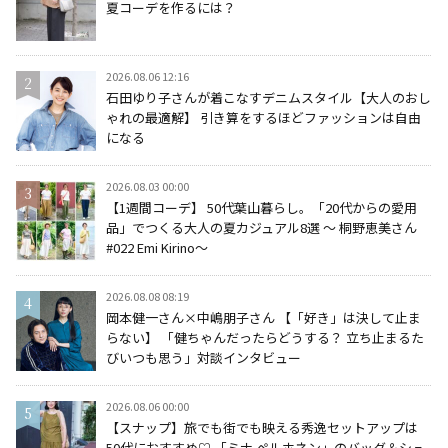
夏コーデを作るには？
2026.08.06 12:16
石田ゆり子さんが着こなすデニムスタイル【大人のおし
ゃれの最適解】 引き算をするほどファッションは自由
になる
2026.08.03 00:00
【1週間コーデ】 50代葉山暮らし。「20代からの愛用
品」でつくる大人の夏カジュアル8選 ～ 桐野恵美さん
#022 Emi Kirino～
2026.08.08 08:19
岡本健一さん×中嶋朋子さん 【「好き」は決して止ま
らない】 「健ちゃんだったらどうする？ 立ち止まるた
びいつも思う」対談インタビュー
2026.08.06 00:00
【スナップ】旅でも街でも映える秀逸セットアップは
50代におすすめ♡ 「ミナ ペルホネン」のバッグ＆シュ