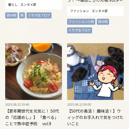
う！ ～毎日ごきげん帖 Vol.9～
暮らし
エンタメ部
ファッション
エンタメ部
読み物
旅
ミモザ会ブログ
ファッション小物
読み物
ミモザ会ブログ
2025.06.23 20:40
2025.06.12 00:00
【更年期世代を元気に！ 50代
【50代の美活！ 趣味活！】ウ
の「応援めし」】 「食べる」
ィッグのお手入れで気をつけた
ことで熱中症予防 vol.9
いこと