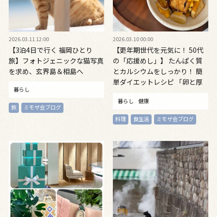
2026.03.11 12:00
2026.03.10 00:00
【3泊4日で行く 福岡ひとり
【更年期世代を元気に！ 50代
旅】フォトジェニックな猫写真
の「応援めし」】 たんぱく質
を求め、玄界島＆相島へ
とカルシウムをしっかり！ 簡
単ダイエットレシピ 「卵と厚
暮らし
揚げとじゃこねぎ炒め」「鶏む
暮らし
健康
ね肉とキムチのとろろ汁」
旅
ミモザ会ブログ
vol.16
料理
食生活
ミモザ会ブログ