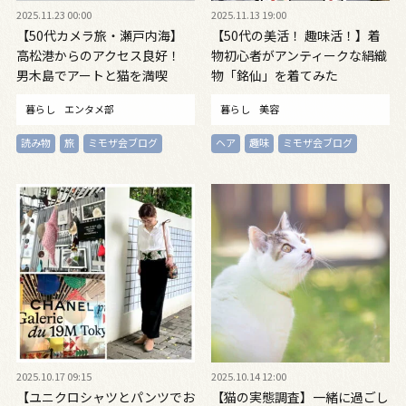
2025.11.23 00:00
2025.11.13 19:00
【50代カメラ旅・瀬戸内海】
【50代の美活！ 趣味活！】着
高松港からのアクセス良好！
物初心者がアンティークな絹織
男木島でアートと猫を満喫
物「銘仙」を着てみた
暮らし
エンタメ部
暮らし
美容
読み物
旅
ミモザ会ブログ
ヘア
趣味
ミモザ会ブログ
2025.10.17 09:15
2025.10.14 12:00
【ユニクロシャツとパンツでお
【猫の実態調査】一緒に過ごし