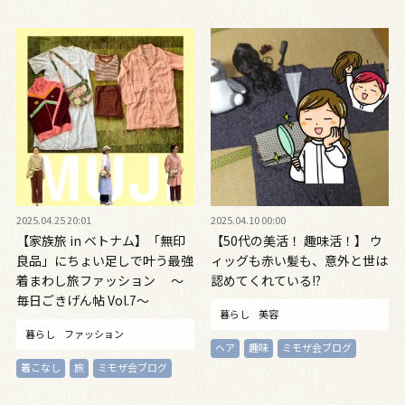
2025.04.25 20:01
2025.04.10 00:00
【家族旅 in ベトナム】「無印
【50代の美活！ 趣味活！】 ウ
良品」にちょい足しで叶う最強
ィッグも赤い髪も、意外と世は
着まわし旅ファッション ～
認めてくれている!?
毎日ごきげん帖 Vol.7～
暮らし
美容
暮らし
ファッション
ヘア
趣味
ミモザ会ブログ
着こなし
旅
ミモザ会ブログ