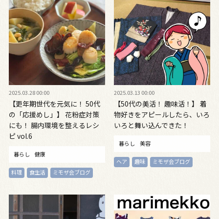
2025.03.28 00:00
2025.03.13 00:00
【更年期世代を元気に！ 50代
【50代の美活！ 趣味活！】 着
の「応援めし」】 花粉症対策
物好きをアピールしたら、いろ
にも！ 腸内環境を整えるレシ
いろと舞い込んできた！
ピ vol.6
暮らし
美容
暮らし
健康
ヘア
趣味
ミモザ会ブログ
料理
食生活
ミモザ会ブログ