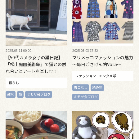
2025.03.11 00:00
2025.03.03 17:52
【50代カメラ女子の猫日記】
マリメッコファッションの魅力
「松山庭園美術館」で猫との触
～毎日ごきげん帖Vol.5～
れ合いとアートを楽しむ！
ファッション
エンタメ部
暮らし
着こなし
読み物
趣味
旅
ミモザ会ブログ
ミモザ会ブログ