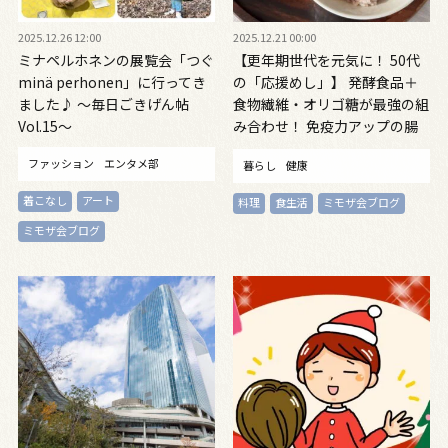
2025.12.26 12:00
2025.12.21 00:00
ミナペルホネンの展覧会「つぐ
【更年期世代を元気に！ 50代
minä perhonen」に行ってき
の「応援めし」】 発酵食品＋
ました♪ ～毎日ごきげん帖
食物繊維・オリゴ糖が最強の組
Vol.15～
み合わせ！ 免疫力アップの腸
活レシピ 「切り干し大根と
ファッション
エンタメ部
暮らし
健康
納豆の雑穀ごはん」「さば缶と
ねぎ・トマト・春雨のみそ汁」
着こなし
アート
料理
食生活
ミモザ会ブログ
ミモザ会ブログ