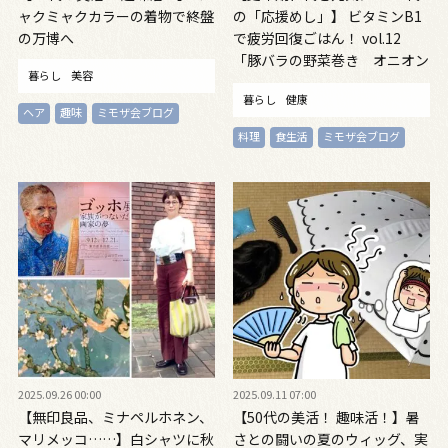
ャクミャクカラーの着物で終盤
の「応援めし」】 ビタミンB1
の万博へ
で疲労回復ごはん！ vol.12
「豚バラの野菜巻き オニオン
暮らし
美容
ソース」「さつまいもときのこ
暮らし
健康
のみそ汁」
ヘア
趣味
ミモザ会ブログ
料理
食生活
ミモザ会ブログ
2025.09.26 00:00
2025.09.11 07:00
【無印良品、ミナペルホネン、
【50代の美活！ 趣味活！】暑
マリメッコ……】白シャツに秋
さとの闘いの夏のウィッグ、実