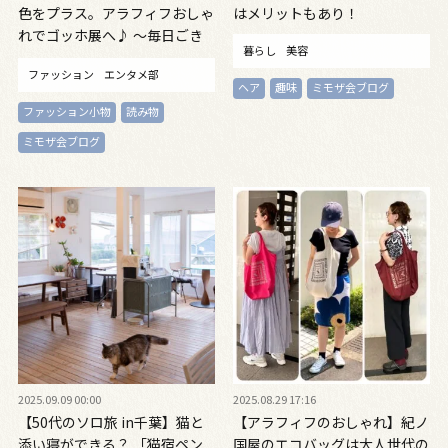
色をプラス。アラフィフおしゃ
はメリットもあり！
れでゴッホ展へ♪ ～毎日ごき
暮らし
美容
げん帖 Vol.12～
ファッション
エンタメ部
ヘア
趣味
ミモザ会ブログ
ファッション小物
読み物
ミモザ会ブログ
2025.09.09 00:00
2025.08.29 17:16
【50代のソロ旅 in千葉】猫と
【アラフィフのおしゃれ】紀ノ
添い寝ができる？ 「猫宿ペン
国屋のエコバッグは大人世代の