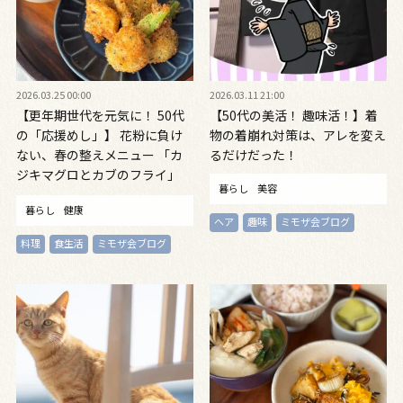
2026.03.25 00:00
2026.03.11 21:00
【更年期世代を元気に！ 50代
【50代の美活！ 趣味活！】着
の「応援めし」】 花粉に負け
物の着崩れ対策は、アレを変え
ない、春の整えメニュー 「カ
るだけだった！
ジキマグロとカブのフライ」
暮らし
美容
「菜の花とミニトマト、油揚げ
暮らし
健康
のみそ汁」vol.17
ヘア
趣味
ミモザ会ブログ
料理
食生活
ミモザ会ブログ