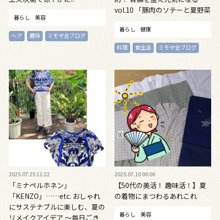
vol.10 「豚肉のソテーと夏野菜
暮らし
美容
のマリネ」「ゴーヤチャンプル
暮らし
健康
風みそ汁」
ヘア
趣味
ミモザ会ブログ
料理
食生活
ミモザ会ブログ
2025.07.25 11:22
2025.07.10 00:00
「ミナペルホネン」
【50代の美活！ 趣味活！】夏
「KENZO」……etc. おしゃれ
の着物にまつわるあれこれ
にサステナブルに楽しむ、夏の
暮らし
美容
リメイクアイデア ～毎日ごき