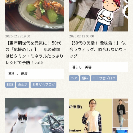
2025.02.28 19:00
2025.02.13 00:00
【更年期世代を元気に！ 50代
【50代の美活！ 趣味活！】 似
の「応援めし」】 肌の乾燥
合うウィッグ、似合わないウィ
はビタミン・ミネラルたっぷり
ッグ
レシピで予防！vol.5
暮らし
美容
暮らし
健康
ヘア
趣味
ミモザ会ブログ
料理
食生活
ミモザ会ブログ