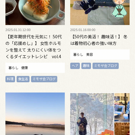
2025.01.31 12:00
2025.01.16 00:00
【更年期世代を元気に！ 50代
【50代の美活！ 趣味活！】 冬
の「応援めし」】 女性ホルモ
は着物初心者の強い味方
ンを整えて 太りにくい体をつ
暮らし
美容
くるダイエットレシピ vol.4
ヘア
趣味
ミモザ会ブログ
暮らし
健康
料理
食生活
ミモザ会ブログ