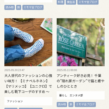
料理
食生活
ミモザ会ブログ
読み物
旅
ミモザ会ブログ
2025.05.30 23:47
2025.05.11 00:00
大人世代のファッションの心強
アンティーク好き必見！ 千葉
い味方！ 【ミナペルホネン】
の”隠れ家ガーデン”で猫と癒や
【マリメッコ】【ユニクロ】で
しのひととき
楽しむ靴下コーデのすすめ ～
暮らし
エンタメ部
毎日ごきげん帖Vol.8～
ファッション
読み物
旅
ミモザ会ブログ