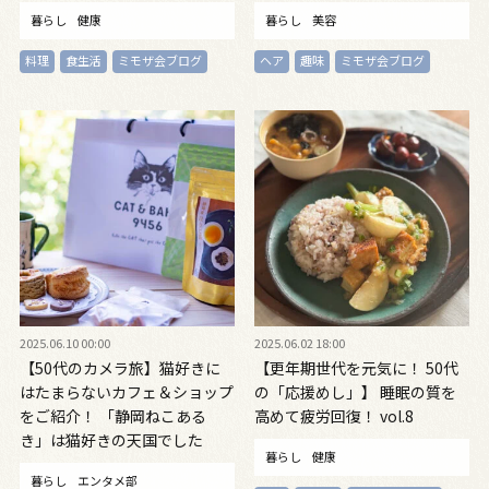
暮らし
健康
暮らし
美容
料理
食生活
ミモザ会ブログ
ヘア
趣味
ミモザ会ブログ
2025.06.10 00:00
2025.06.02 18:00
【50代のカメラ旅】猫好きに
【更年期世代を元気に！ 50代
はたまらないカフェ＆ショップ
の「応援めし」】 睡眠の質を
をご紹介！ 「静岡ねこある
高めて疲労回復！ vol.8
き」は猫好きの天国でした
暮らし
健康
暮らし
エンタメ部