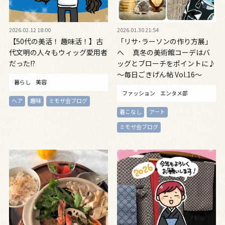
2026.02.12 18:00
2026.01.30 21:54
【50代の美活！ 趣味活！】古
「リサ･ラーソンの作り方展」
代文明の人々もウィッグ愛用者
へ 真冬の美術館コーデはバ
だった!?
ッグとブローチをポイントに♪
～毎日ごきげん帖 Vol.16～
暮らし
美容
ファッション
エンタメ部
ヘア
趣味
ミモザ会ブログ
着こなし
アート
ミモザ会ブログ