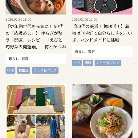
2026.01.26 19:00
2026.01.08 13:00
【更年期世代を元気に！ 50代
【50代の美活！ 趣味活！】着
の「応援めし」】 ゆらぎが整
物は“小物”で自分らしさを。い
う「開運」レシピ 「えびと
ざ、ハンドメイドに挑戦
旬野菜の開運鍋」「梅とかつお
暮らし
美容
節のまぜごはん」vol.15
暮らし
健康
ヘア
趣味
ミモザ会ブログ
料理
食生活
ミモザ会ブログ