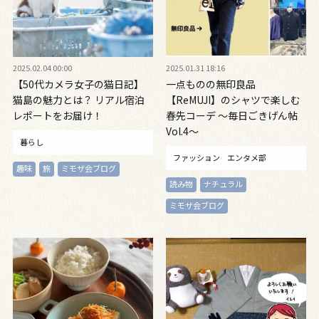
2025.02.04 00:00
2025.01.31 18:16
【50代カメラ女子の猫日記】
一点ものの無印良品
猫島の魅力とは？ リアル宿泊
【ReMUJI】のシャツで楽しむ
レポートをお届け！
春先コーデ ～毎日ごきげん帖
Vol.4～
暮らし
ファッション
エンタメ部
趣味
旅
ミモザ会ブログ
読み物
ナチュラル
ミモザ会ブログ