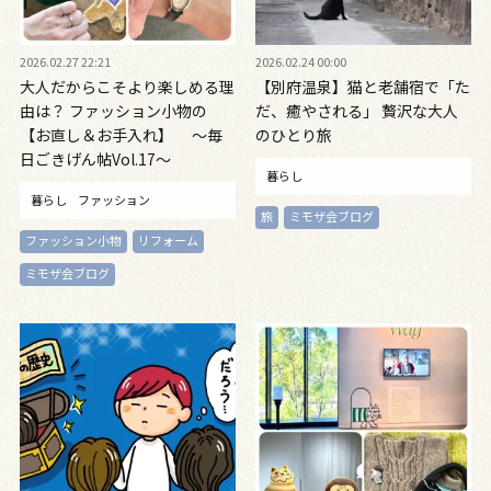
2026.02.27 22:21
2026.02.24 00:00
大人だからこそより楽しめる理
【別府温泉】猫と老舗宿で「た
由は？ ファッション小物の
だ、癒やされる」 贅沢な大人
【お直し＆お手入れ】 ～毎
のひとり旅
日ごきげん帖Vol.17～
暮らし
暮らし
ファッション
旅
ミモザ会ブログ
ファッション小物
リフォーム
ミモザ会ブログ