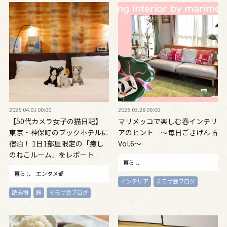
2025.04.01 00:00
2025.03.28 09:00
【50代カメラ女子の猫日記】
マリメッコで楽しむ春インテリ
東京・神保町のブックホテルに
アのヒント ～毎日ごきげん帖
宿泊！ 1日1部屋限定の「癒し
Vol.6～
のねこルーム」をレポート
暮らし
暮らし
エンタメ部
インテリア
ミモザ会ブログ
読み物
旅
ミモザ会ブログ