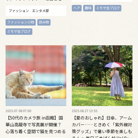
げん帖 Vol.10～
ヘア
趣味
ミモザ会ブログ
ファッション
エンタメ部
ファッション小物
読み物
ミモザ会ブログ
2025.07.08 07:00
2025.06.27 13:55
【50代のカメラ旅 in函館】国
【夏のおしゃれ】日傘、アーム
華山高龍寺で写真展が開催？
カバー……ときめく「紫外線対
心落ち着く空間で猫を見つめる
策グッズ」で暑い季節を楽しも