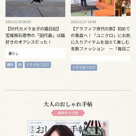
2025.01.05 00:00
2024.12.27 18:49
【50代カメラ女子の猫日記】
【アラフィフ世代の旅】初めて
宮城県石巻市の「田代島」は猫
の青森へ！「ユニクロ」にお気
好きのオアシスだった！
に入りアイテムを加えて楽しむ
冬旅ファッション ー「毎日ご
暮らし
きげん帖 Vol.3ー」
趣味
旅
ミモザ会ブログ
ミモザ会ブログ
大人のおしゃれ手帖
最新号＆付録