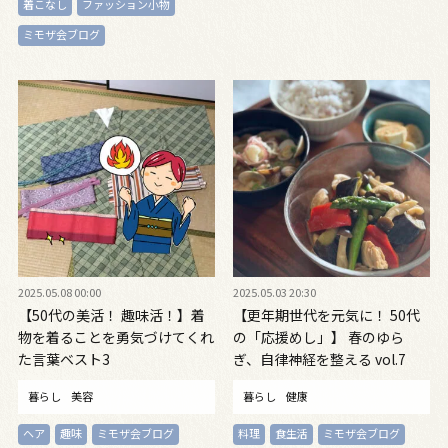
着こなし
ファッション小物
ミモザ会ブログ
2025.05.08 00:00
2025.05.03 20:30
【50代の美活！ 趣味活！】着
【更年期世代を元気に！ 50代
物を着ることを勇気づけてくれ
の「応援めし」】 春のゆら
た言葉ベスト3
ぎ、自律神経を整える vol.7
暮らし
美容
暮らし
健康
ヘア
趣味
ミモザ会ブログ
料理
食生活
ミモザ会ブログ