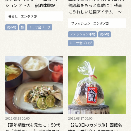
ション アトカ」宿泊体験記
普段着をもっと素敵に！ 残暑
にうれしい注目アイテム ～
暮らし
エンタメ部
毎日ごきげん帖 Vol.11～
ファッション
エンタメ部
読み物
旅
ミモザ会ブログ
ファッション小物
読み物
ミモザ会ブログ
2025.08.29 00:00
2025.08.17 00:00
【更年期世代を元気に！ 50代
【2泊3日のカメラ旅】函館名