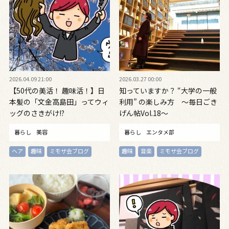
2026.04.09 21:00
2026.03.27 00:00
【50代の美活！ 趣味活！】日
知っていますか？ “大学の一般
本髪の「文金高島田」ってウィ
利用” の楽しみ方 ～毎日ごき
ッグのさきがけ!?
げん帖Vol.18～
暮らし
美容
暮らし
エンタメ部
ヘア
趣味
ミモザ会ブログ
趣味
音楽
ミモザ会ブログ