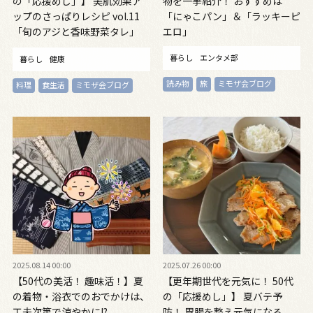
の「応援めし」】 美肌効果ア
物を一挙紹介！ おすすめは
ップのさっぱりレシピ vol.11
「にゃこパン」＆「ラッキーピ
「旬のアジと香味野菜タレ」
エロ」
「ゴロゴロかぼちゃのみそ汁」
暮らし
エンタメ部
暮らし
健康
読み物
旅
ミモザ会ブログ
料理
食生活
ミモザ会ブログ
2025.08.14 00:00
2025.07.26 00:00
【50代の美活！ 趣味活！】夏
【更年期世代を元気に！ 50代
の着物・浴衣でのおでかけは、
の「応援めし」】 夏バテ予
工夫次第で涼やかに!?
防！ 胃腸を整え元気になる