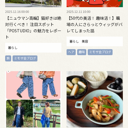
2025.12.16 00:00
2025.12.11 10:00
【ニュウマン高輪】猫好きは絶
【50代の美活！ 趣味活！】職
対行くべき！ 注目スポット
場の人にさらっとウィッグがバ
「POSTUDIO」の魅力をレポー
レてしまった話
ト
暮らし
美容
暮らし
ヘア
趣味
ミモザ会ブログ
旅
ミモザ会ブログ