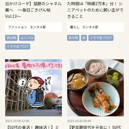
出かけコーデ】話題のシャネル
た時間は「映画2万本」分！ シ
展へ ～毎日ごきげん帖
ニアペットのために飼い主がで
Vol.13～
きること
ファッション
エンタメ部
暮らし
エンタメ部
読み物
ユニクロ
読み物
旅
ミモザ会ブログ
ミモザ会ブログ
2025.10.09 12:00
2025.10.03 00:00
【50代の美活！ 趣味活！】ミ
【更年期世代を元気に！ 50代