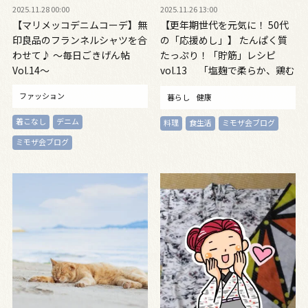
2025.11.28 00:00
2025.11.26 13:00
【マリメッコデニムコーデ】無
【更年期世代を元気に！ 50代
印良品のフランネルシャツを合
の「応援めし」】 たんぱく質
わせて♪ ～毎日ごきげん帖
たっぷり！「貯筋」レシピ
Vol.14～
vol.13 「塩麹で柔らか、鶏む
ね肉の青椒肉絲（チンジャオロ
ファッション
暮らし
健康
ース）」 「さつま揚げと旬野
菜のみそ汁」
着こなし
デニム
料理
食生活
ミモザ会ブログ
ミモザ会ブログ