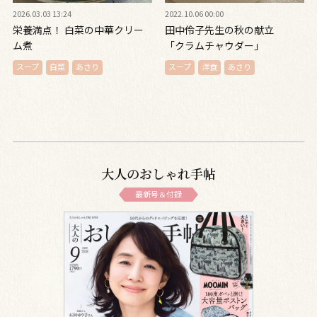
2026.03.03 13:24
2022.10.06 00:00
栄養満点！ 白菜の中華クリー
田中伶子先生の秋の献立
ム煮
「クラムチャウダー」
スープ
白菜
あさり
スープ
洋食
あさり
大人のおしゃれ手帖
最新号＆付録