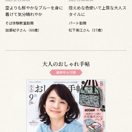
空よりも鮮やかなブルーを身に
控えめな色使いで上質な大人ス
着けて気分晴れやか
タイルに
そば体験教室勤務
パート勤務
加瀬紀子さん（60歳）
松下美江さん（57歳）
大人のおしゃれ手帖
最新号＆付録