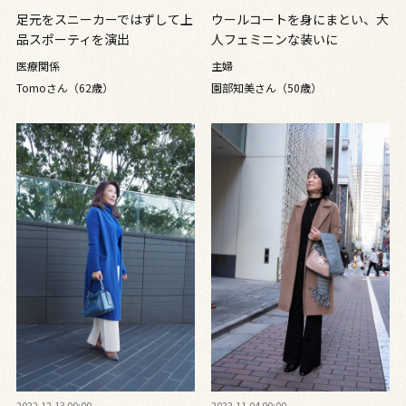
足元をスニーカーではずして上
ウールコートを身にまとい、大
品スポーティを演出
人フェミニンな装いに
医療関係
主婦
Tomoさん（62歳）
園部知美さん（50歳）
2022.12.13 00:00
2022.11.04 00:00