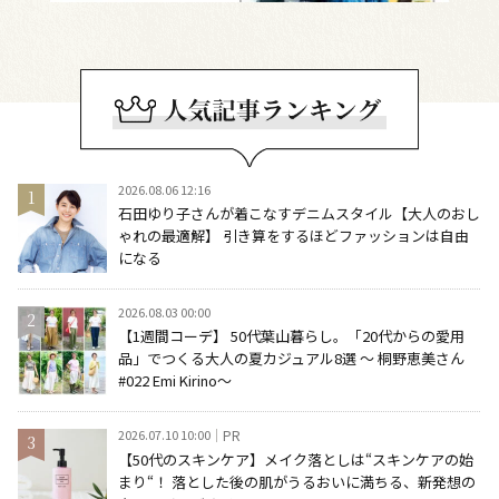
2026.08.06 12:16
石田ゆり子さんが着こなすデニムスタイル【大人のおし
ゃれの最適解】 引き算をするほどファッションは自由
になる
2026.08.03 00:00
【1週間コーデ】 50代葉山暮らし。「20代からの愛用
品」でつくる大人の夏カジュアル8選 ～ 桐野恵美さん
#022 Emi Kirino～
2026.07.10 10:00
PR
【50代のスキンケア】メイク落としは“スキンケアの始
まり“！ 落とした後の肌がうるおいに満ちる、新発想の