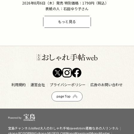
2026年8月6日（木）発売 特別価格：1790円（税込）
表紙の人：石田ゆり子さん
もっと見る
利用規約
運営会社
プライバシーポリシー
広告のお問い合わせ
page Top
宝島チャンネル
InRed
大人のおしゃれ手帖
sweet
mini
素敵なあの人
リンネル
otona ROSY
SPRiNG
otona MUSE
GLOW
MonoMax
smart
MonoMaster