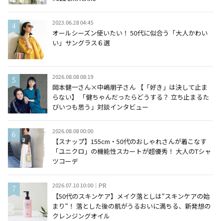
2023.06.28 04:45
オールシーズン使いたい！ 50代に似合う「大人かわい
い」サングラス６選
2026.08.08 08:19
岡本健一さん×中嶋朋子さん 【「好き」は決して止ま
らない】 「健ちゃんだったらどうする？ 立ち止まるた
びいつも思う」対談インタビュー
2026.08.08 00:00
【スナップ】155cm・50代のおしゃれさんが着こなす
「ユニクロ」の機能性スカートが超優秀！ 大人のTシャ
ツコーデ
2026.07.10 10:00
PR
【50代のスキンケア】メイク落としは“スキンケアの始
まり“！ 落とした後の肌がうるおいに満ちる、新発想の
クレンジングオイル