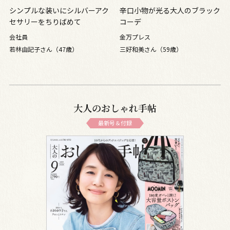
シンプルな装いにシルバーアク
辛口小物が光る大人のブラック
セサリーをちりばめて
コーデ
会社員
金万プレス
若林由記子さん（47歳）
三好和美さん（59歳）
大人のおしゃれ手帖
最新号＆付録