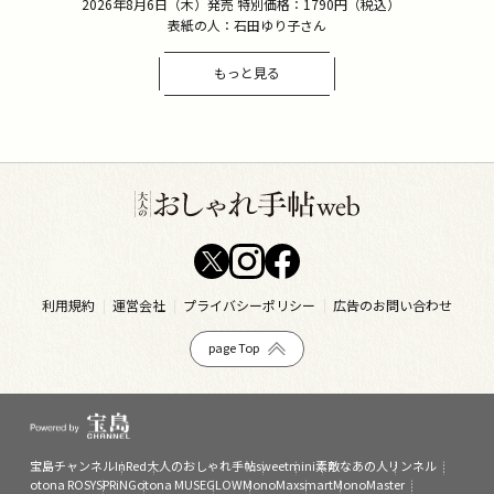
2026年8月6日（木）発売 特別価格：1790円（税込）
表紙の人：石田ゆり子さん
もっと見る
利用規約
運営会社
プライバシーポリシー
広告のお問い合わせ
page Top
宝島チャンネル
InRed
大人のおしゃれ手帖
sweet
mini
素敵なあの人
リンネル
otona ROSY
SPRiNG
otona MUSE
GLOW
MonoMax
smart
MonoMaster