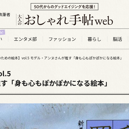
執筆者
い
エンタメ部
ファッション
暮らし
脳活
ための絵本】vol.5 モデル・アンヌさんが推す「身も心もぽかぽかになる絵本」
.5
推す「身も心もぽかぽかになる絵本」