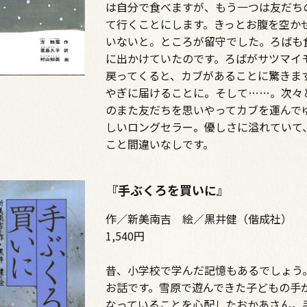
は自分で食べますが、もう一つは友だち
て行くことにします。きっとお腹を空か
いないと。ところが留守でした。ろばも
に出かけていたのです。ろばがサツマイ
戻ってくると、カブがあることに驚きま
やぎに届けることに。そして……。次々
のまた友だちを思いやってカブを運んで
しいロングセラー。優しさに溢れていて
こと間違いなしです。
『手ぶくろを買いに』
作／新美南吉 絵／黒井健（偕成社）
1,540円
昔、小学校で学んだ記憶もあるでしょう
お話です。雪原で遊んできた子どもの手
なっていることを心配したおかあさん。