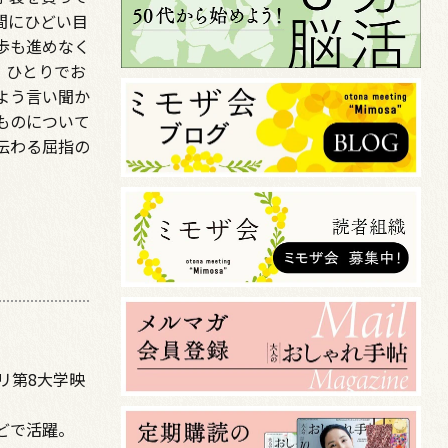
間にひどい目
歩も進めなく
、ひとりでお
よう言い聞か
ものについて
伝わる屈指の
リ第8大学映
どで活躍。