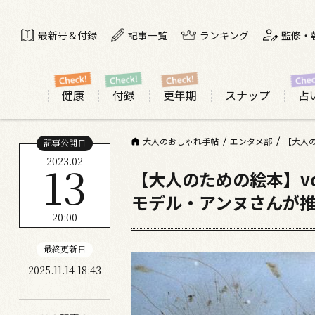
最新号＆付録
記事一覧
ランキング
監修・
健康
付録
更年期
スナップ
占
大人のおしゃれ手帖
エンタメ部
【大人の
記事公開日
2023.02
13
【大人のための絵本】vol
モデル・アンヌさんが
20:00
最終更新日
2025.11.14 18:43