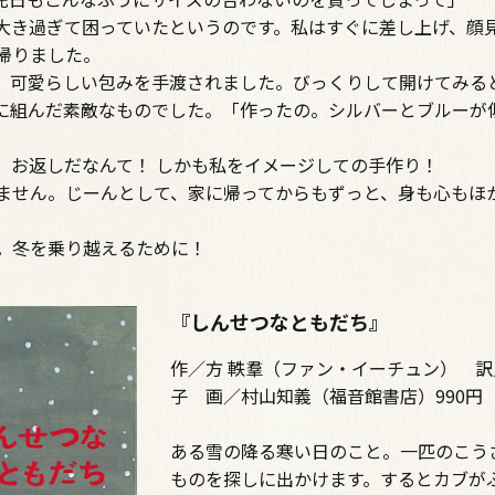
大き過ぎて困っていたというのです。私はすぐに差し上げ、顔
帰りました。
、可愛らしい包みを手渡されました。びっくりして開けてみる
に組んだ素敵なものでした。「作ったの。シルバーとブルーが
、お返しだなんて！ しかも私をイメージしての手作り！
せん。じーんとして、家に帰ってからもずっと、身も心もほ
。冬を乗り越えるために！
『しんせつなともだち』
作／方 軼羣（ファン・イーチュン） 訳
子 画／村山知義（福音館書店）990円
ある雪の降る寒い日のこと。一匹のこう
ものを探しに出かけます。するとカブが