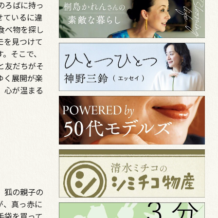
のろばに持っ
せているに違
食べ物を探し
モを見つけて
す。そこで、
と友だちがそ
ゆく展開が楽
、心が温まる
。狐の親子の
が、真っ赤に
手袋を買って