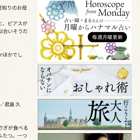
見知りのお母
と、ピアスが
似合いそうだ
かほかでし
／君島 久
さぎが食べる
ふたつ。一つ