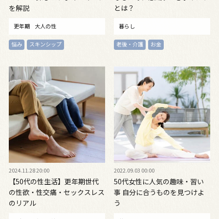
を解説
とは？
更年期
大人の性
暮らし
悩み
スキンシップ
老後・介護
お金
2024.11.28 20:00
2022.09.03 00:00
【50代の性生活】更年期世代
50代女性に人気の趣味・習い
の性欲・性交痛・セックスレス
事 自分に合うものを見つけよ
のリアル
う