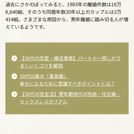
過去にさかのぼってみると、1985年の離婚件数は16万
6,640組、そのうち同居年数20年以上のカップルは2万
434組。さまざまな原因から、熟年離婚に踏み切る人が増
えているようです。
【50代の恋愛・婚活事情】パートナー探しがう
まくいくコツを解説
50代以降の「事実婚」
幸せになるために意識すべきポイントとは？
【50代の性生活】更年期世代の性欲・性交痛・
セックスレスのリアル