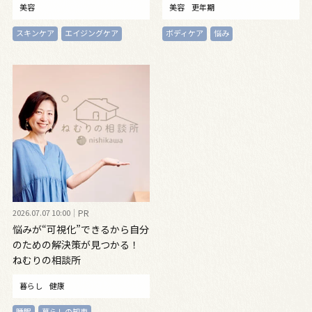
美容
美容
更年期
スキンケア
エイジングケア
ボディケア
悩み
2026.07.07 10:00
PR
悩みが“可視化”できるから自分
のための解決策が見つかる！
ねむりの相談所
暮らし
健康
睡眠
暮らしの知恵