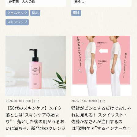
更年期
大人の性
暮らし
フェムテック
悩み
趣味
スキンシップ
2026.07.10 10:00
PR
2026.07.07 10:00
PR
【50代のスキンケア】メイク
猫背がピンとするだけでおしゃ
落としは“スキンケアの始ま
れに見える！ スタイリスト・
り“！ 落とした後の肌がうるお
佐藤かなさんが注目するの
いに満ちる、新発想のクレンジ
は“姿勢ケア”するインナーウェ
ングオイル
ア