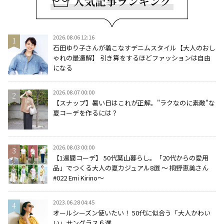
2026.08.06 12:16
石田ゆり子さんが着こなすデニムスタイル【大人のおし
ゃれの最適解】 引き算をするほどファッションは自由
になる
2026.08.07 00:00
【スナップ】暑い日はこれが正解。"ラクなのに素敵"な
夏コーデを作るには？
2026.08.03 00:00
【1週間コーデ】 50代葉山暮らし。「20代からの愛用
品」でつくる大人の夏カジュアル8選 ～ 桐野恵美さん
#022 Emi Kirino～
2023.06.28 04:45
オールシーズン使いたい！ 50代に似合う「大人かわい
い」サングラス６選