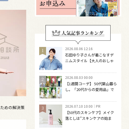
2026.08.06 12:16
石田ゆり子さんが着こなすデ
ニムスタイル【大人のおしゃ
れの最適解】 引き算をするほ
どファッションは自由になる
2026.08.03 00:00
【1週間コーデ】 50代葉山暮ら
し。「20代からの愛用品」で
つくる大人の夏カジュアル8選
～ 桐野恵美さん #022 Emi
2026.07.10 10:00
PR
Kirino～
のための解決策
【50代のスキンケア】メイク
落としは“スキンケアの始ま
り“！ 落とした後の肌がうるお