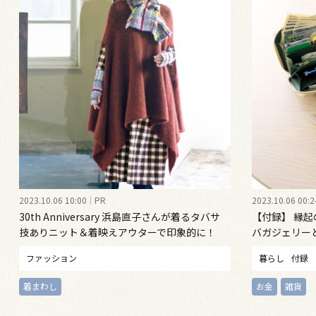
2023.10.06 10:00
PR
2023.10.06 00:2
30th Anniversary 浜島直子さんが着るタバサ
【付録】 縁起
技ありニット＆着映えアウターで印象的に！
バガジェリー
ゃれ手帖11月
ファッション
暮らし
付録
着まわし
お金
雑貨