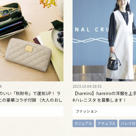
4
2023.10.04 20:55
のいい「秋財布」で運気UP！ ラ
【hareiro】hareiroの洋服
との豪華コラボ付録 （大人のおし
#ハレニスタ を募集します！
号 ）
ファッション
カジュアル
ナチュラル
ハレイロ