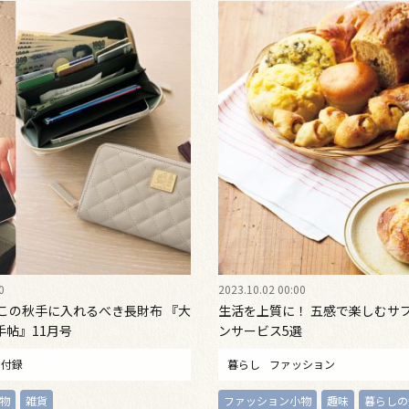
0
2023.10.02 00:00
 この秋手に入れるべき長財布 『大
生活を上質に！ 五感で楽しむサ
手帖』11月号
ンサービス5選
付録
暮らし
ファッション
物
雑貨
ファッション小物
趣味
暮らしの