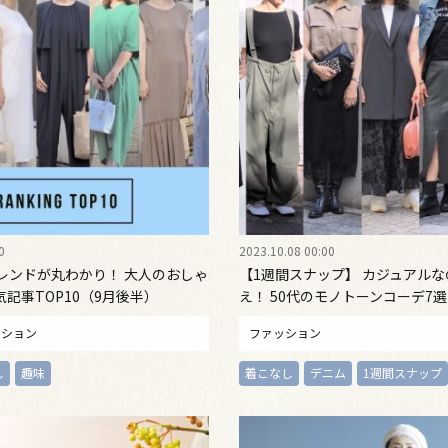
0
2023.10.08 00:00
トレンドが丸わかり！ 大人のおしゃ
【1週間スナップ】 カジュアル
気記事TOP10（9月後半）
え！ 50代のモノトーンコーデ7選
ッション
ファッション
し
趣味
着こなし
デニム
1週間スナップ