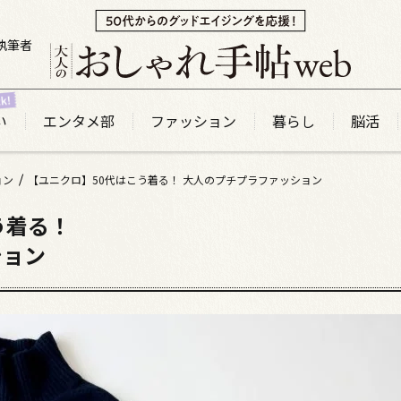
執筆者
い
エンタメ部
ファッション
暮らし
脳活
ョン
【ユニクロ】50代はこう着る！ 大人のプチプラファッション
う着る！
ション