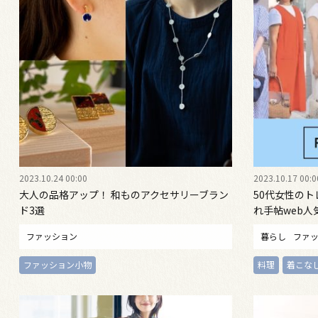
2023.10.24 00:00
2023.10.17 00:0
大人の品格アップ！ 和ものアクセサリーブラン
50代女性の
ド3選
れ手帖web人
ファッション
暮らし
ファ
ファッション小物
料理
着こな