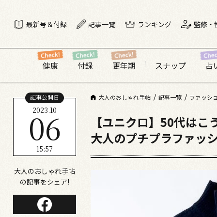
最新号＆付録
記事一覧
ランキング
監修・
健康
付録
更年期
スナップ
占
記事公開日
大人のおしゃれ手帖
記事一覧
ファッシ
2023.10
06
【ユニクロ】50代はこ
大人のプチプラファッ
15:57
大人のおしゃれ手帖
の記事をシェア!