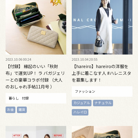
2023.10.06 00:24
2023.10.04 20:55
【付録】 縁起のいい「秋財
【hareiro】hareiroの洋服を
布」で運気UP！ ラ バガジェリ
上手に着こなす人 #ハレニスタ
ーとの豪華コラボ付録 （大人
を募集します！
のおしゃれ手帖11月号 ）
ファッション
暮らし
付録
カジュアル
ナチュラル
お金
雑貨
ハレイロ