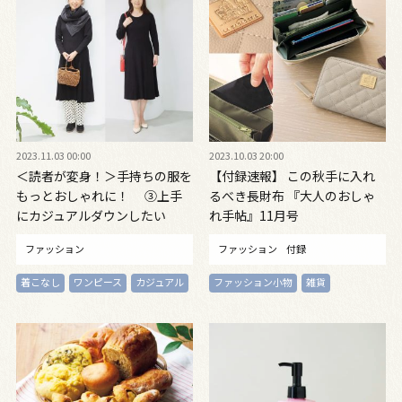
2023.11.03 00:00
2023.10.03 20:00
＜読者が変身！＞手持ちの服を
【付録速報】 この秋手に入れ
もっとおしゃれに！ ③上手
るべき長財布 『大人のおしゃ
にカジュアルダウンしたい
れ手帖』11月号
ファッション
ファッション
付録
着こなし
ワンピース
カジュアル
ファッション小物
雑貨