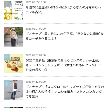
2026.08.09 19:00
今週の12星座占い8/10～8/16【まるさんの月曜からハ
ナマル占い】
2026.08.07 00:00
【スナップ】暑い日はこれが正解。"ラクなのに素敵"な
夏コーデを作るには？
2026.08.07 03:50
2026年最新版【東京駅で買えるセンスのいい手土産】
ギフトコンシェルジュが50代女性のためにセレクト！
お盆の帰省に◎
2026.07.12 00:00
【スナップ】「ユニクロ」のキッズサイズが楽しめるの
は小柄さんの特権！ クロシェ編みベスト×カンカン帽
で夏気分