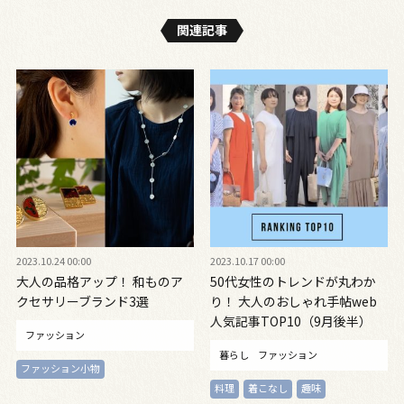
関連記事
2023.10.24 00:00
2023.10.17 00:00
大人の品格アップ！ 和ものア
50代女性のトレンドが丸わか
クセサリーブランド3選
り！ 大人のおしゃれ手帖web
人気記事TOP10（9月後半）
ファッション
暮らし
ファッション
ファッション小物
料理
着こなし
趣味