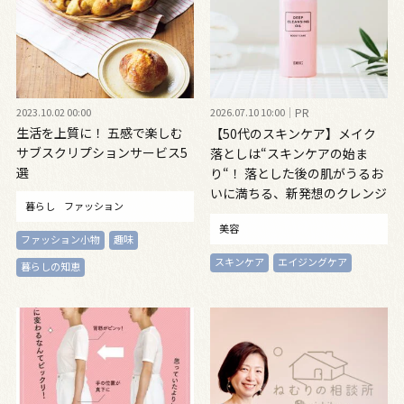
2023.10.02 00:00
2026.07.10 10:00
PR
生活を上質に！ 五感で楽しむ
【50代のスキンケア】メイク
サブスクリプションサービス5
落としは“スキンケアの始ま
選
り“！ 落とした後の肌がうるお
いに満ちる、新発想のクレンジ
暮らし
ファッション
ングオイル
美容
ファッション小物
趣味
スキンケア
エイジングケア
暮らしの知恵