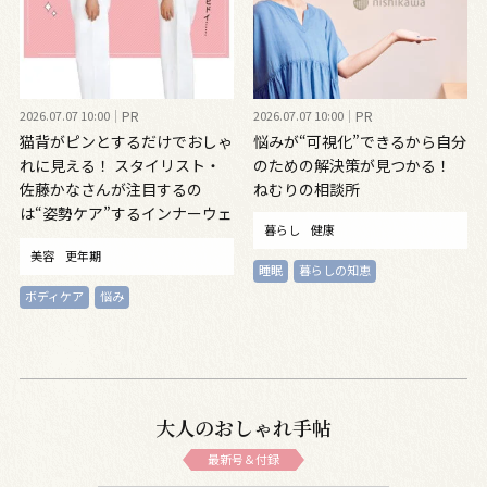
2026.07.07 10:00
PR
2026.07.07 10:00
PR
猫背がピンとするだけでおしゃ
悩みが“可視化”できるから自分
れに見える！ スタイリスト・
のための解決策が見つかる！
佐藤かなさんが注目するの
ねむりの相談所
は“姿勢ケア”するインナーウェ
暮らし
健康
ア
美容
更年期
睡眠
暮らしの知恵
ボディケア
悩み
大人のおしゃれ手帖
最新号＆付録