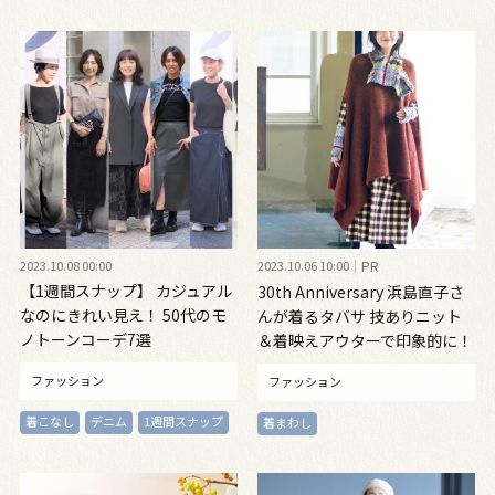
2023.10.08 00:00
2023.10.06 10:00
PR
【1週間スナップ】 カジュアル
30th Anniversary 浜島直子さ
なのにきれい見え！ 50代のモ
んが着るタバサ 技ありニット
ノトーンコーデ7選
＆着映えアウターで印象的に！
ファッション
ファッション
着こなし
デニム
1週間スナップ
着まわし