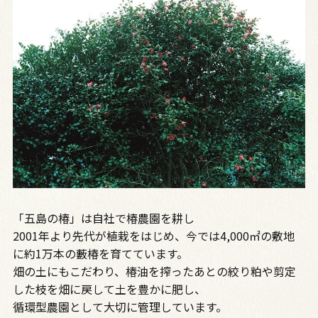
「五島の椿」は自社で椿農園を耕し
2001年より先代が植栽をはじめ、今では4,000㎡の敷地
に約1万本の藪椿を育てています。
畑の土にもこだわり、椿油を搾ったあとの絞り粕や剪定
した枝を畑に戻して土を豊かに肥し、
循環型農園として大切に管理しています。