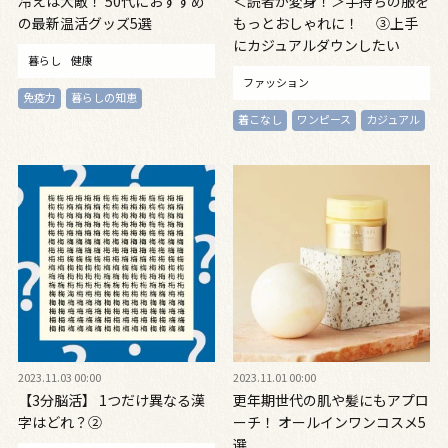
冷えは大敵！ 50代におすすめ
＜読者が変身！＞手持ちの服を
の最新温活グッズ5選
もっとおしゃれに！ ③上手
にカジュアルダウンしたい
暮らし
健康
ファッション
免疫力
暮らしの知恵
着こなし
ワンピース
カジュアル
2023.11.03 00:00
2023.11.01 00:00
【3分脳活】 1つだけ異なる漢
更年期世代の肌や髪にもアプロ
字はどれ？②
ーチ！ オールインワンコスメ5
選