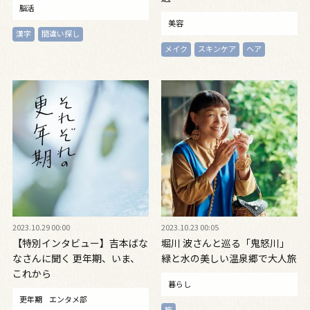
脳活
美容
漢字
間違い探し
メイク
スキンケア
ヘア
2023.10.29 00:00
2023.10.23 00:05
【特別インタビュー】吉本ばな
堀川 波さんと巡る「鬼怒川」
なさんに聞く 更年期、いま、
緑と水の美しい温泉郷で大人旅
これから
暮らし
更年期
エンタメ部
旅