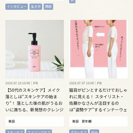
インタビュー
生き方
閉経
2026.07.10 10:00
PR
2026.07.07 10:00
PR
【50代のスキンケア】メイク
猫背がピンとするだけでおしゃ
落としは“スキンケアの始ま
れに見える！ スタイリスト・
り“！ 落とした後の肌がうるお
佐藤かなさんが注目するの
いに満ちる、新発想のクレンジ
は“姿勢ケア”するインナーウェ
ングオイル
ア
美容
美容
更年期
スキンケア
エイジングケア
ボディケア
悩み