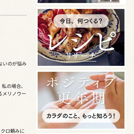
ないのが悩み
。私の場合、
るメリノウー
ニクロ頼みに