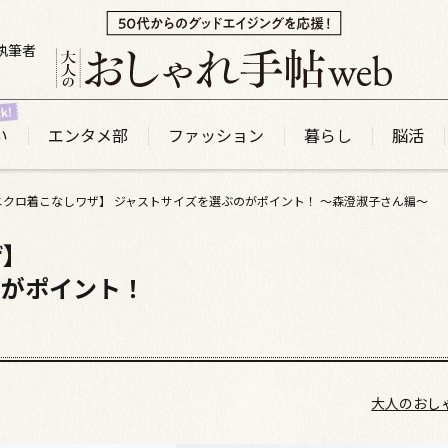
執筆者
い
エンタメ部
ファッション
暮らし
脳活
ニクロ着こなしワザ】 ジャストサイズを選ぶのがポイント！ 〜森澄淑子さん編〜
ザ】
のがポイント！
大人のおし