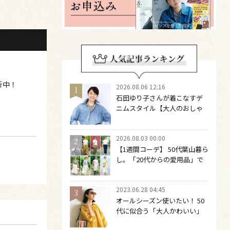
新中！
2026.08.06 12:16
石田ゆり子さんが着こなすデ
ニムスタイル【大人のおしゃ
れの最適解】 引き算をするほ
どファッションは自由になる
2026.08.03 00:00
【1週間コーデ】 50代葉山暮ら
し。「20代からの愛用品」で
つくる大人の夏カジュアル8選
～ 桐野恵美さん #022 Emi
2023.06.28 04:45
Kirino～
オールシーズン使いたい！ 50
代に似合う「大人かわいい」
サングラス６選