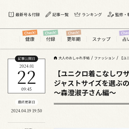
最新号＆付録
記事一覧
ランキング
監修・
健康
付録
更年期
スナップ
占
大人のおしゃれ手帖
ファッション
【ユ
記事公開日
2024.01
22
【ユニクロ着こなしワ
ジャストサイズを選ぶ
09:45
〜森澄淑子さん編〜
最終更新日
2024.04.19 19:50