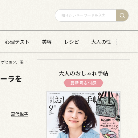
心理テスト
美容
レシピ
大人の性
エディター・マシロの「あつまれ！ 美韓男子」vol.6 イケメンオーラを消す天才、「アン・ボヒョン」沼にダイブ！
大人のおしゃれ手帖
オーラを
最新号＆付録
萬代悦子