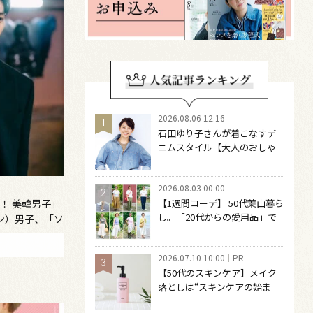
2026.08.06 12:16
石田ゆり子さんが着こなすデ
ニムスタイル【大人のおしゃ
れの最適解】 引き算をするほ
どファッションは自由になる
2026.08.03 00:00
！ 美韓男子」
【1週間コーデ】 50代葉山暮ら
し。「20代からの愛用品」で
ハン）男子、「ソ
つくる大人の夏カジュアル8選
！
～ 桐野恵美さん #022 Emi
2026.07.10 10:00
PR
Kirino～
【50代のスキンケア】メイク
落としは“スキンケアの始ま
り“！ 落とした後の肌がうるお