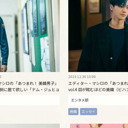
0
2023.12.30 10:00
マシロの「あつまれ！ 美韓男子」
エディター・マシロの「あつまれ
い冬、側に居て欲しい「ナム・ジュヒョ
vol.4 目が眩むほどの美韓（ビ
ン・ガン」の美しさを体感せよ
エンタメ部
映画
エッセイ