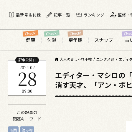
最新号＆付録
記事一覧
ランキング
監修・
健康
付録
更年期
スナップ
占
大人のおしゃれ手帖
エンタメ部
記事公開日
2024.02
28
エディター・マシロの「あ
消す天才、「アン・ボ
09:00
この記事の
関連キーワード
映画
読み物