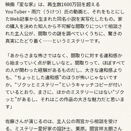
映画『変な家』は、再生数1600万回を超える
YouTuber・雨穴（うけつ）氏の動画と、それをもとにし
たWeb記事から生まれた同名小説を実写化したもの。家
の購入を決めた知人から不可解な間取りについて相談さ
れた主人公が、間取りの謎を調べていくうちに、驚きの
真実にたどり着く……というミステリーです。
「あからさまな怖さではなく、間取りに対する違和感か
ら始まっていく点が新しいなと。間取りって、ほぼすべて
の人が関わった経験があるものだし、大きな違和感より
も、“ちょっとした違和感”のほうが怖いじゃないです
か。“ゾクッとミステリー”というキャッチコピーが付い
ているとおり、まさに、ほかのミステリーにはない“ゾク
ッと”があるし、それはこの作品の大きな魅力だと思いま
す」
佐藤さんが演じるのは、主人公の雨宮から相談を受け
る、ミステリー愛好家の設計士、栗原。間宮祥太朗さん