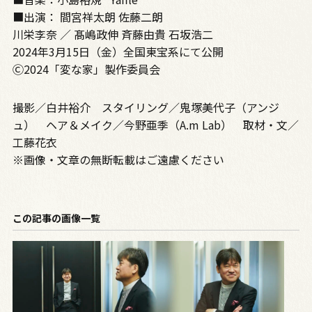
■出演： 間宮祥太朗 佐藤二朗
川栄李奈 ／ 髙嶋政伸 斉藤由貴 石坂浩二
2024年3月15日（金）全国東宝系にて公開
Ⓒ2024「変な家」製作委員会
撮影／白井裕介 スタイリング／鬼塚美代子（アンジ
ュ） ヘア＆メイク／今野亜季（A.m Lab） 取材・文／
工藤花衣
※画像・文章の無断転載はご遠慮ください
この記事の画像一覧