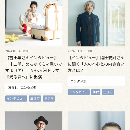
2024.01.06 00:00
2024.03.05 10:00
【吉田羊さんインタビュー】
【インタビュー】段田安則さん
「十二単、めちゃくちゃ重いで
に聞く「人の本心との向き合い
すよ（笑）」 NHK大河ドラマ
方とは？」
『光る君へ』に出演
エンタメ部
暮らし
エンタメ部
インタビュー
舞台
生き方
インタビュー
生き方
ドラマ