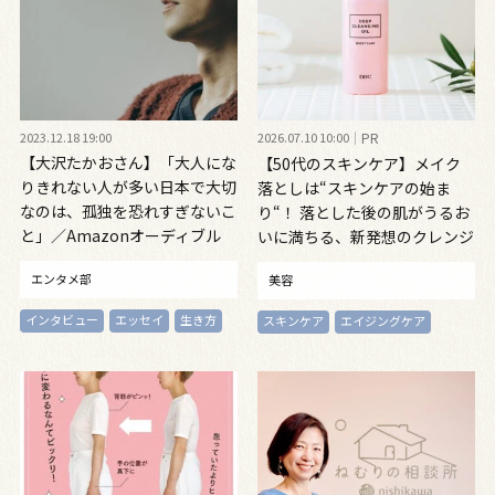
2023.12.18 19:00
2026.07.10 10:00
PR
【大沢たかおさん】「大人にな
【50代のスキンケア】メイク
りきれない人が多い日本で大切
落としは“スキンケアの始ま
なのは、孤独を恐れすぎないこ
り“！ 落とした後の肌がうるお
と」／Amazonオーディブル
いに満ちる、新発想のクレンジ
『走ることについて語るときに
ングオイル
エンタメ部
美容
僕の語ること』インタビュー
インタビュー
エッセイ
生き方
スキンケア
エイジングケア