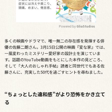
Powered by 
GliaStudios
M
多くの映画やドラマで、唯一無二の存在感を発揮する俳
u
t
優の佐藤二朗さん。3月15日公開の映画『変な家』では、
e
一風変わったミステリー愛好家の設計士を演じていま
す。話題のYouTube動画をもとにした本作の見どころ、
そして「大人のおしゃれ手帖」読者と同世代でもある佐
藤さんに、充実した50代を過ごすヒントを尋ねました。
“ちょっとした違和感”がより恐怖をかき立て
る