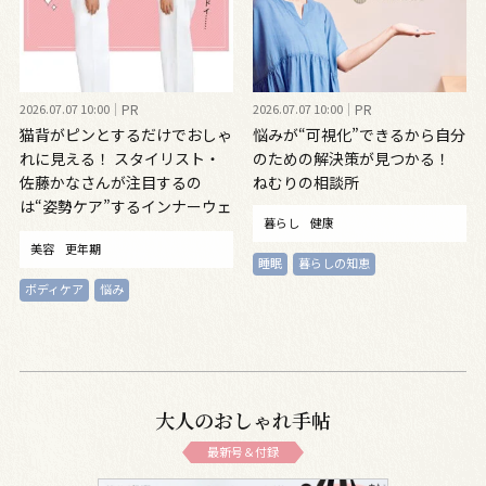
2026.07.07 10:00
PR
2026.07.07 10:00
PR
猫背がピンとするだけでおしゃ
悩みが“可視化”できるから自分
れに見える！ スタイリスト・
のための解決策が見つかる！
佐藤かなさんが注目するの
ねむりの相談所
は“姿勢ケア”するインナーウェ
暮らし
健康
ア
美容
更年期
睡眠
暮らしの知恵
ボディケア
悩み
大人のおしゃれ手帖
最新号＆付録