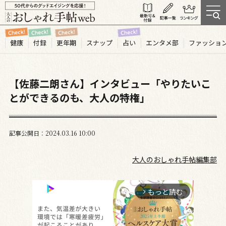
健康
付録
更年期
スナップ
占い
エンタメ部
ファッショ
【佐藤二朗さん】インタビュー「やりたいこ
とができるのも、大人の特権」
記事公開日
2024.03
16
10:00
大人のおしゃれ手帖編集部
もっと読む
arrow_forward_ios