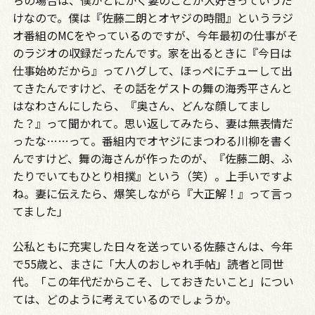
ちの場合は、僕がとにかく妻のことが大好きっていうだ
けなので。僕は『佐藤二朗とオヤジの時間』というラジ
オ番組のMCをやっているのですが、今年最初の仕事がそ
のラジオの収録だったんです。家を出るときに『今日は
仕事始めだから』ってハグして、ほっぺにチューして出
てきたんですけど、その話をゲストの舞の海秀平さんと
はなわさんにしたら、『奥さん、どんな顔してまし
た？』って聞かれて。思い返してみたら、妻は無表情だ
ったな……って。番組内でオヤジにまつわる川柳を書く
んですけど、舞の海さんが作ったのが、『佐藤二朗、ふ
たりでいてもひとり相撲』という（笑）。上手いですよ
ね。妻に伝えたら、爆笑しながら『大正解！』って言っ
てました」
公私ともに充実した日々を送っている佐藤さんは、今年
で55歳と、まさに「大人のおしゃれ手帖」読者と同世
代。「この年代だからこそ、しておきたいこと」につい
ては、どのように考えているのでしょうか。