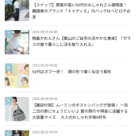
【スナップ】感度の高い50代のおしゃれさん御用達！
韓国発のブランド「トゥティエ」のバッグはヘビロテ必
至
2026.08.05 00:00
桐島かれんさん【葉山のご自宅の涼やかな食卓】「ガラ
スの器で暮らしに涼を取り入れる」
2025.05.02 00:00
50代はボブ一択！ 顔の形で導く似合う髪形
2026.08.06 00:00
【雑誌付録】ムーミンのボストンバッグが登場！ 一泊
二日の旅にちょうどいい♪ 夏の旅行や帰省に活躍する
大容量サイズ 大人のおしゃれ手帖9月号
2026.08.02 00:00