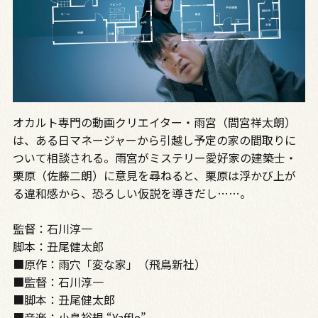
オカルト専門の動画クリエイター・雨宮（間宮祥太朗）
は、ある日マネージャーから引越し予定の家の間取りに
ついて相談される。雨宮がミステリー愛好家の建築士・
栗原（佐藤二朗）に意見を尋ねると、栗原は浮かび上が
る違和感から、恐ろしい仮説を導きだし……。
監督：石川淳一
脚本：丑尾健太郎
■原作：雨穴「変な家」（飛鳥新社）
■監督：石川淳一
■脚本：丑尾健太郎
■音楽：小島裕規 “Yaffle”