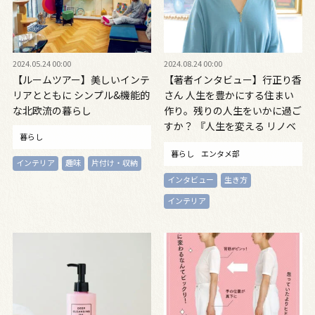
2024.05.24 00:00
2024.08.24 00:00
【ルームツアー】美しいインテ
【著者インタビュー】行正り香
リアとともに シンプル&機能的
さん 人生を豊かにする住まい
な北欧流の暮らし
作り。残りの人生をいかに過ご
すか？ 『人生を変える リノベ
暮らし
ーション』
暮らし
エンタメ部
インテリア
趣味
片付け・収納
インタビュー
生き方
インテリア