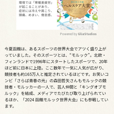
Powered by 
GliaStudios
M
今夏函館は、あるスポーツの世界大会でアツく盛り上が
u
t
っていました。そのスポーツとは、“モルック”。北欧・
e
フィンランドで1996年にスタートしたスポーツで、20年
ほど前に日本に上陸。ここ数年で一気に人気が広がり、
競技者も約165万人と推定されているほどです。お笑いコ
ンビ「さらば青春の光」の森田哲矢さんもモルックの競
技者・モルッカーの一人で、芸人仲間と「キングオブモ
ルック」を結成、メディアでたびたび取り上げられてい
るほか、「2024 函館モルック世界大会」にも参戦してい
ます。