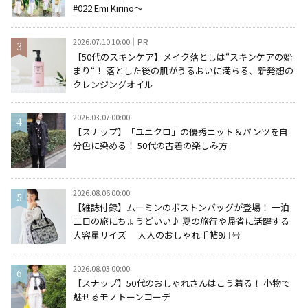
#022 Emi Kirino～
2026.07.10 10:00
PR
【50代のスキンケア】メイク落としは“スキンケアの始
まり“！ 落とした後の肌がうるおいに満ちる、新発想の
クレンジングオイル
2026.03.07 00:00
【スナップ】「ユニクロ」の優秀ニット＆パンツを自
分色に染める！ 50代の古着の楽しみ方
2026.08.06 00:00
【雑誌付録】ムーミンのボストンバッグが登場！ 一泊
二日の旅にちょうどいい♪ 夏の旅行や帰省に活躍する
大容量サイズ 大人のおしゃれ手帖9月号
2026.08.03 00:00
【スナップ】50代のおしゃれさんはこう着る！ 小物で
魅せるモノトーンコーデ