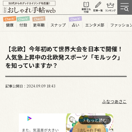
健康
付録
更年期
スナップ
占い
エンタメ部
ファッショ
【北欧】今年初めて世界大会を日本で開催！
人気急上昇中の北欧発スポーツ「モルック」
を知っていますか？
記事公開日
2024.09
09
18:43
ふなつあさこ
もっと読む
arrow_forward_ios