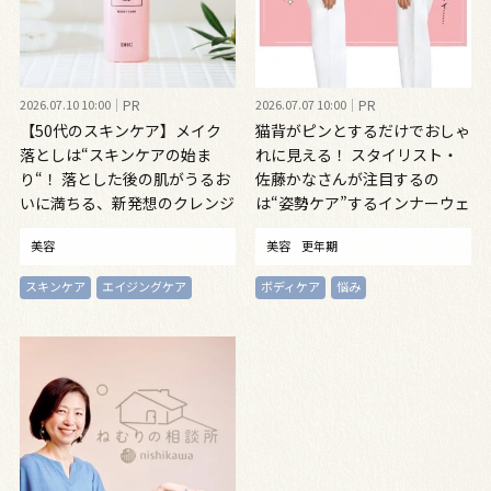
2026.07.10 10:00
PR
2026.07.07 10:00
PR
【50代のスキンケア】メイク
猫背がピンとするだけでおしゃ
落としは“スキンケアの始ま
れに見える！ スタイリスト・
り“！ 落とした後の肌がうるお
佐藤かなさんが注目するの
いに満ちる、新発想のクレンジ
は“姿勢ケア”するインナーウェ
ングオイル
ア
美容
美容
更年期
スキンケア
エイジングケア
ボディケア
悩み