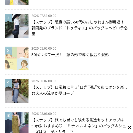
2026.07.31 00:00
【スナップ】感度の高い50代のおしゃれさん御用達！
韓国発のブランド「トゥティエ」のバッグはヘビロテ必
至
2025.05.02 00:00
50代はボブ一択！ 顔の形で導く似合う髪形
2026.08.02 00:00
【スナップ】日常着に合う“日光下駄”で和モダンを楽し
む大人の涼やか夏コーデ
2026.08.06 00:00
【スナップ】旅でも街でも映える秀逸セットアップは
50代におすすめ♡ 「ミナ ペルホネン」のバッグ＆シュ
ーズはヌーディカラーで