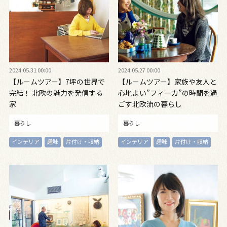
2024.05.31 00:00
2024.05.27 00:00
【ルームツアー】7坪の世界で
【ルームツアー】家族や友人と
完結！ 北欧の魅力を発信する
心地よい”フィーカ”の時間を過
家
ごす北欧流の暮らし
暮らし
暮らし
インテリア
趣味
片付け・収納
インテリア
趣味
片付け・収納