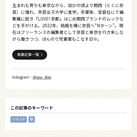
生まれも育ちも東京ながら、幼少の頃より関西（とくに奈
良）に憧れ、奈良女子大学に進学。卒業後、宝島社にて編
集職に就き『LOVE! 京都』はじめ関西ブランドのムックな
どを手がける。2022年、結婚を機に奈良へ“Nターン”。現
在はフリーランスの編集者として奈良と東京を行き来しな
がら働きつつ、ほんのり梵妻業もこなす日々。
執筆記事一覧
Instagram：
@asa_ship
この記事のキーワード
イベント
旅