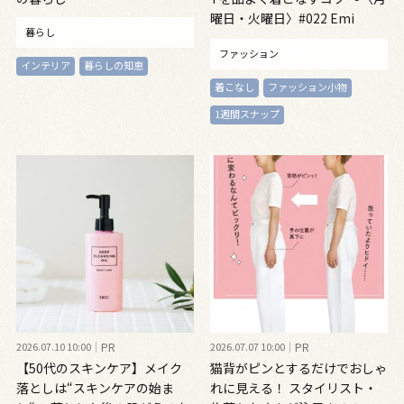
曜日・火曜日〉#022 Emi
暮らし
Kirino ～
ファッション
インテリア
暮らしの知恵
着こなし
ファッション小物
1週間スナップ
2026.07.10 10:00
PR
2026.07.07 10:00
PR
【50代のスキンケア】メイク
猫背がピンとするだけでおしゃ
落としは“スキンケアの始ま
れに見える！ スタイリスト・