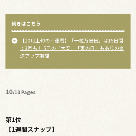
続きはこちら
【10月上旬の幸運暦】「一粒万倍日」は15日間
で3回も！ 5日の「大安」「寅の日」もありの金
運アップ期間
10
/10 Pages
第1位
【1週間スナップ】