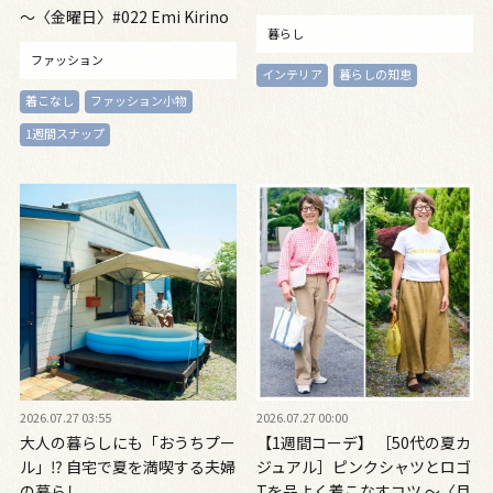
～〈金曜日〉#022 Emi Kirino
暮らし
～
ファッション
インテリア
暮らしの知恵
着こなし
ファッション小物
1週間スナップ
2026.07.27 03:55
2026.07.27 00:00
大人の暮らしにも「おうちプー
【1週間コーデ】 ［50代の夏カ
ル」⁉ 自宅で夏を満喫する夫婦
ジュアル］ピンクシャツとロゴ
の暮らし
Tを品よく着こなすコツ ～〈月