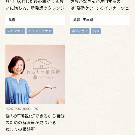
り“！ 落とした後の肌がうるお
佐藤かなさんが注目するの
いに満ちる、新発想のクレンジ
は“姿勢ケア”するインナーウェ
ングオイル
ア
美容
美容
更年期
スキンケア
エイジングケア
ボディケア
悩み
2026.07.07 10:00
PR
悩みが“可視化”できるから自分
のための解決策が見つかる！
ねむりの相談所