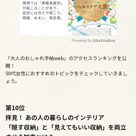
Powered by 
GliaStudios
M
「大人のおしゃれ手帖web」のアクセスランキングを公
u
t
開！
e
50代女性におすすめのトピックをチェックしていきまし
ょう。
第10位
拝見！ あの人の暮らしのインテリア
「隠す収納」と「見えてもいい収納」を両立