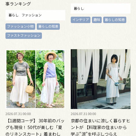
事ランキング
暮らし
暮らし
ファッション
インテリア
趣味
暮らしの知恵
ファッション小物
暮らしの知恵
ファストファッション
2026.07.31 00:00
2026.07.31 00:00
【1週間コーデ】 30年前のバッ
京都の住まいに涼しく暮らすヒ
グも現役！ 50代が楽しむ「夏
ントが 【料理家の住まいから
のリネンスカート」着まわし
学ぶ"涼"を呼ぶしつらえ