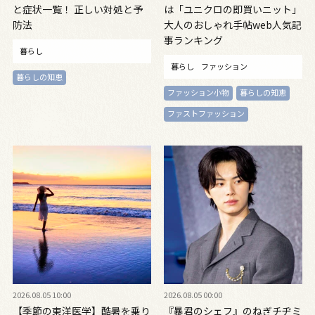
と症状一覧！ 正しい対処と予
は「ユニクロの即買いニット」
防法
大人のおしゃれ手帖web人気記
事ランキング
暮らし
暮らし
ファッション
暮らしの知恵
ファッション小物
暮らしの知恵
ファストファッション
2026.08.05 10:00
2026.08.05 00:00
【季節の東洋医学】酷暑を乗り
『暴君のシェフ』のねぎチヂミ