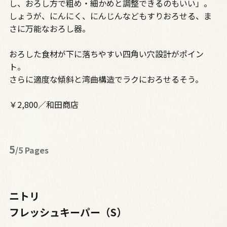
し、おろし方で粗め・細かめと調整できるのもいい」。
しょうが、にんにく、にんじんなどもすりおろせる、ま
さに万能なおろし器。
おろした食材が下に落ちやすい四角い穴設計がポイン
ト。
さらに適度な傾斜と湾曲構造でラクにおろせるそう。
￥2,800／和田商店
5
/5 Pages
ニトリ
フレッシュキーパー（S）