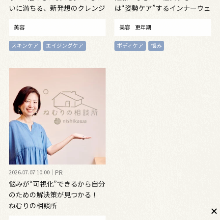
いに満ちる、新発想のクレンジ
は“姿勢ケア”するインナーウェ
ングオイル
ア
美容
美容
更年期
スキンケア
エイジングケア
ボディケア
悩み
2026.07.07 10:00
PR
悩みが“可視化”できるから自分
のための解決策が見つかる！
ねむりの相談所