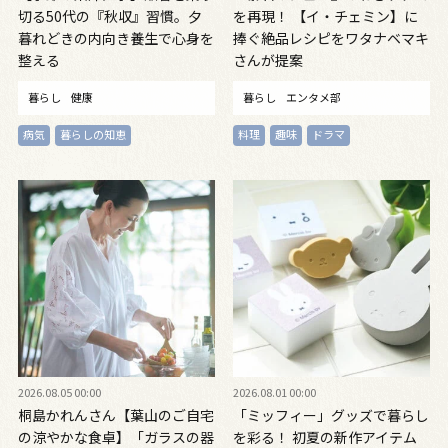
切る50代の『秋収』習慣。夕
を再現！ 【イ・チェミン】に
暮れどきの内向き養生で心身を
捧ぐ絶品レシピをワタナベマキ
整える
さんが提案
暮らし
健康
暮らし
エンタメ部
病気
暮らしの知恵
料理
趣味
ドラマ
2026.08.05 00:00
2026.08.01 00:00
桐島かれんさん【葉山のご自宅
「ミッフィー」グッズで暮らし
の涼やかな食卓】「ガラスの器
を彩る！ 初夏の新作アイテム