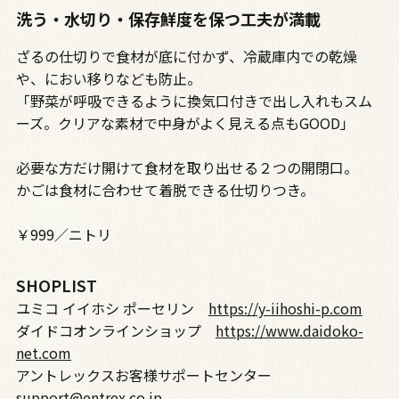
洗う・水切り・保存鮮度を保つ工夫が満載
ざるの仕切りで食材が底に付かず、冷蔵庫内での乾燥
や、におい移りなども防止。
「野菜が呼吸できるように換気口付きで出し入れもスム
ーズ。クリアな素材で中身がよく見える点もGOOD」
必要な方だけ開けて食材を取り出せる２つの開閉口。
かごは食材に合わせて着脱できる仕切りつき。
￥999／ニトリ
SHOPLIST
ユミコ イイホシ ポーセリン
https://y-iihoshi-p.com
ダイドコオンラインショップ
https://www.daidoko-
net.com
アントレックスお客様サポートセンター
support@entrex.co.jp