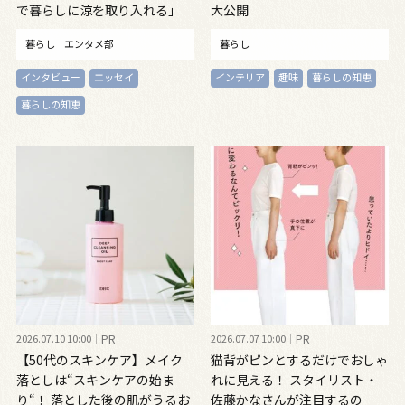
で暮らしに涼を取り入れる」
大公開
暮らし
エンタメ部
暮らし
インタビュー
エッセイ
インテリア
趣味
暮らしの知恵
暮らしの知恵
2026.07.10 10:00
PR
2026.07.07 10:00
PR
【50代のスキンケア】メイク
猫背がピンとするだけでおしゃ
落としは“スキンケアの始ま
れに見える！ スタイリスト・
り“！ 落とした後の肌がうるお
佐藤かなさんが注目するの