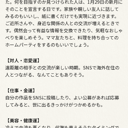
た。何を目指すのか見つけられた人は、1月29日の新月に
そのことを宣言する日です。家族や親しい友人に話して
みるのもいいし、紙に書くだけでも実現に近づきます。
ご近所さんや、身近な関係の人との交流が増えるときで
す。偶然会って有益な情報を交換できたり、気軽なおしゃ
べりを楽しめそう。ママ友たちと、料理を持ち合っての
ホームパーティをするのもいいでしょう。
【対人・恋愛運】
遠距離の相手との交流が楽しい時期。
SNS
で海外在住の
人とつながる、なんてこともありそう。
【仕事・金運】
自分の作品を
SNS
に投稿したり、よい公募があれば応募
してみると、世に出るきっかけがつかめるかも。
【美容・健康運】
冷えで血流も悪くなり、代謝も衰えそうなタイミングで