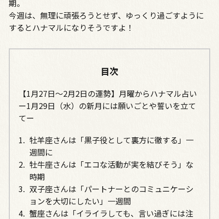
期。
今週は、無理に頑張ろうとせず、ゆっくり過ごすように
するとハナマルになりそうですよ！
目次
【1月27日～2月2日の運勢】月曜からハナマル占い
ー1月29日（水）の新月には願いごとや誓いを立て
てー
牡羊座さんは「黒子役として裏方に徹する」一
週間に
牡牛座さんは「エコな活動が実を結びそう」な
時期
双子座さんは「パートナーとのコミュニケーシ
ョンを大切にしたい」一週間
蟹座さんは「イライラしても、言い過ぎには注