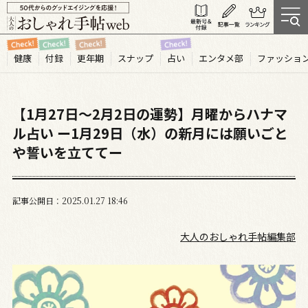
健康
付録
更年期
スナップ
占い
エンタメ部
ファッショ
【1月27日～2月2日の運勢】月曜からハナマ
ル占い ー1月29日（水）の新月には願いごと
や誓いを立ててー
記事公開日
2025.01
27
18:46
大人のおしゃれ手帖編集部