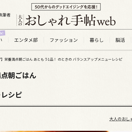
執筆者
い
エンタメ部
ファッション
暮らし
脳活
】栄養満点朝ごはん あともう1品！ のときの バランスアップメニューレシピ
満点朝ごはん
ーレシピ
大人のおし