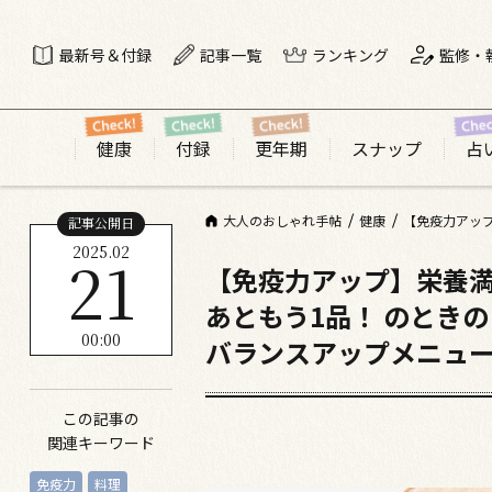
最新号＆付録
記事一覧
ランキング
監修・
健康
付録
更年期
スナップ
占
大人のおしゃれ手帖
健康
【免疫力アップ
記事公開日
2025.02
21
【免疫力アップ】栄養
あともう1品！ のときの
00:00
バランスアップメニュ
この記事の
関連キーワード
免疫力
料理