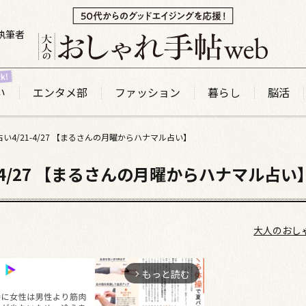
執筆者
い
エンタメ部
ファッション
暮らし
脳活
い4/21-4/27 【まるさんの月曜からハナマル占い】
-4/27 【まるさんの月曜からハナマル占い
大人のおし
もっと読む
arrow_forward_ios