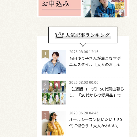
2026.08.06 12:16
石田ゆり子さんが着こなすデ
ニムスタイル【大人のおしゃ
れの最適解】 引き算をするほ
どファッションは自由になる
2026.08.03 00:00
【1週間コーデ】 50代葉山暮ら
し。「20代からの愛用品」で
つくる大人の夏カジュアル8選
～ 桐野恵美さん #022 Emi
2023.06.28 04:45
Kirino～
オールシーズン使いたい！ 50
代に似合う「大人かわいい」
サングラス６選