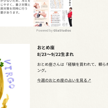
Powered by 
GliaStudios
M
おとめ座
u
8/23〜9/22生まれ
t
e
おとめ座さんは「経験を買われて、頼ら
ング。
今週のおとめ座の占いを見る↗