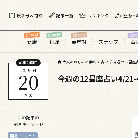
最新号＆付録
記事一覧
ランキング
監修・
健康
付録
更年期
スナップ
占
大人のおしゃれ手帖
占い
今週の12星座占
記事公開日
2025.04
20
今週の12星座占い4/21
19:05
この記事の
関連キーワード
開運アクション