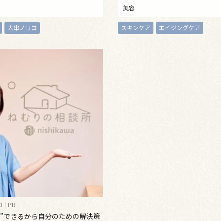
満ちる、新発想のクレンジング
美容
大串ノリコ
スキンケア
エイジングケア
0
PR
化”できるから自分のための解決策