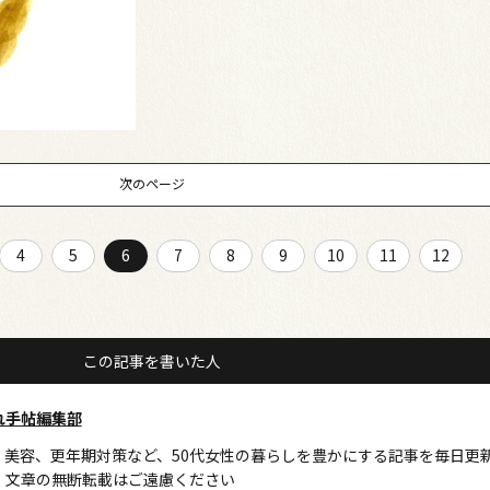
次のページ
4
5
6
7
8
9
10
11
12
この記事を書いた人
れ手帖編集部
、美容、更年期対策など、50代女性の暮らしを豊かにする記事を毎日更
・文章の無断転載はご遠慮ください