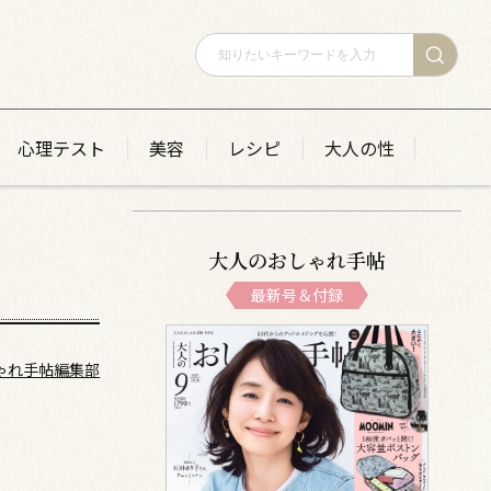
心理テスト
美容
レシピ
大人の性
大人のおしゃれ手帖
】
最新号＆付録
ゃれ手帖編集部