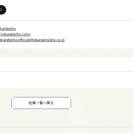
haretecho
//osharetecho.com/
sharetechoofficial@takarajimasha.co.jp
記事一覧へ戻る