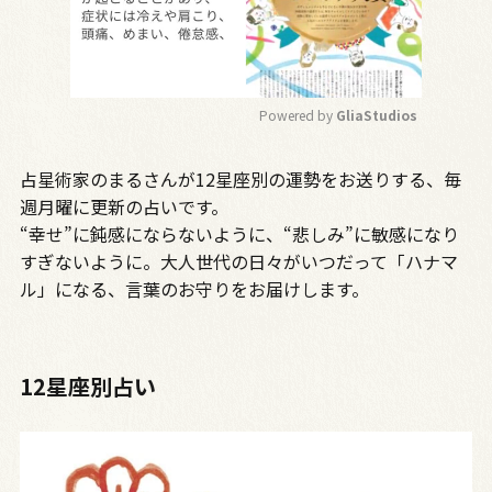
Powered by 
GliaStudios
M
占星術家のまるさんが12星座別の運勢をお送りする、毎
u
t
週月曜に更新の占いです。
e
“幸せ”に鈍感にならないように、“悲しみ”に敏感になり
すぎないように。大人世代の日々がいつだって「ハナマ
ル」になる、言葉のお守りをお届けします。
12星座別占い