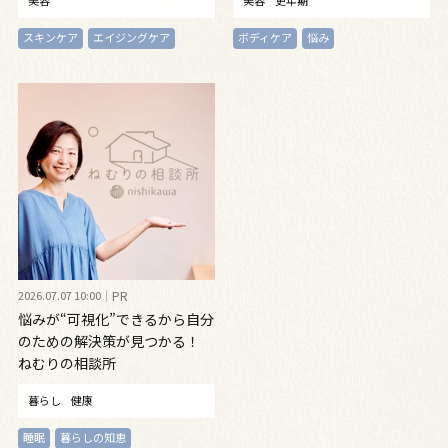
美容
美容
更年期
スキンケア
エイジングケア
ボディケア
悩み
2026.07.07 10:00
PR
悩みが“可視化”できるから自分
のための解決策が見つかる！
ねむりの相談所
暮らし
健康
睡眠
暮らしの知恵