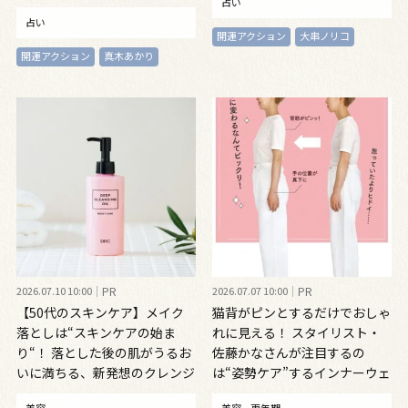
占い
占い
開運アクション
大串ノリコ
開運アクション
真木あかり
2026.07.10 10:00
PR
2026.07.07 10:00
PR
【50代のスキンケア】メイク
猫背がピンとするだけでおしゃ
落としは“スキンケアの始ま
れに見える！ スタイリスト・
り“！ 落とした後の肌がうるお
佐藤かなさんが注目するの
いに満ちる、新発想のクレンジ
は“姿勢ケア”するインナーウェ
ングオイル
ア