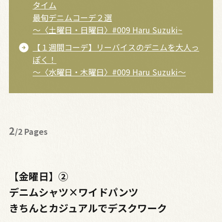
タイム
最旬デニムコーデ２選
～〈土曜日・日曜日〉#009 Haru Suzuki~
【１週間コーデ】リーバイスのデニムを大人っ
ぽく！
～〈水曜日・木曜日〉#009 Haru Suzuki～
2
/2 Pages
【金曜日】②
デニムシャツ×ワイドパンツ
きちんとカジュアルでデスクワーク