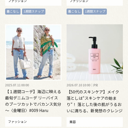
ファッション
ファッション
春 さん～
着こなし
1週間スナップ
着こなし
1週間スナップ
2025.07.11 00:00
2026.07.10 10:00
PR
【１週間コーデ】海辺に映える
【50代のスキンケア】メイク
最旬デニムコーデ リーバイス
落としは“スキンケアの始ま
のブーツカットでバカンス気分
り“！ 落とした後の肌がうるお
～〈金曜日〉#009 Haru
いに満ちる、新発想のクレンジ
Suzuki～
ングオイル
ファッション
美容