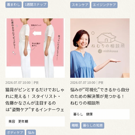
着まわし
1週間スナップ
スキンケア
エイジングケア
2026.07.07 10:00
PR
2026.07.07 10:00
PR
猫背がピンとするだけでおしゃ
悩みが“可視化”できるから自分
れに見える！ スタイリスト・
のための解決策が見つかる！
佐藤かなさんが注目するの
ねむりの相談所
は“姿勢ケア”するインナーウェ
暮らし
健康
ア
美容
更年期
睡眠
暮らしの知恵
ボディケア
悩み