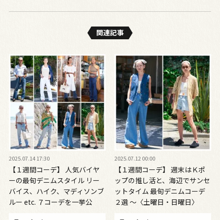
関連記事
2025.07.14 17:30
2025.07.12 00:00
【１週間コーデ】 人気バイヤ
【１週間コーデ】 週末はＫポ
ーの最旬デニムスタイル リー
ップの推し活と、海辺でサンセ
バイス、ハイク、マディソンブ
ットタイム 最旬デニムコーデ
ルー etc. ７コーデを一挙公
２選 ～〈土曜日・日曜日〉
開！ ～#009 Haru Suzuki 鈴木
#009 Haru Suzuki~