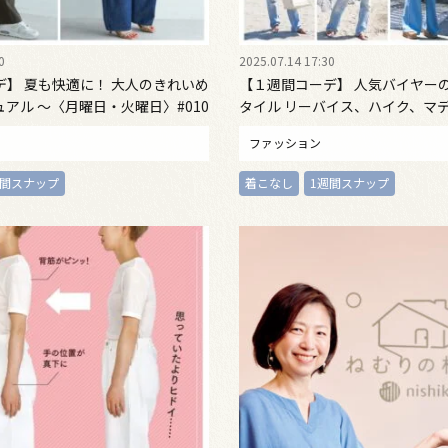
0
2025.07.14 17:30
デ】 夏も快適に！ 大人のきれいめ
【１週間コーデ】 人気バイヤー
アル ～〈月曜日・火曜日〉#010
タイル リーバイス、ハイク、マ
～
etc. ７コーデを一挙公開！ ～#009 H
ファッション
鈴木 春 さん～
週間スナップ
着こなし
1週間スナップ