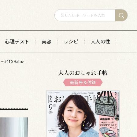
心理テスト
美容
レシピ
大人の性
【１週間コーデ】 気温30℃以上の残暑も涼やかに！ きれいめ快適コーデ７選 ～#010 Hatsuyo Mori 森 初世さん～
大人のおしゃれ手帖
最新号＆付録