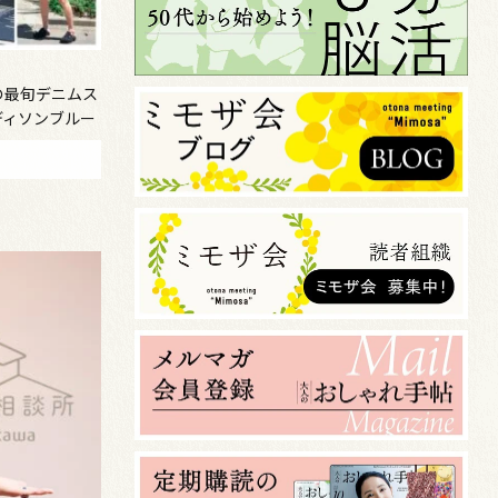
の最旬デニムス
ディソンブルー
aru Suzuki