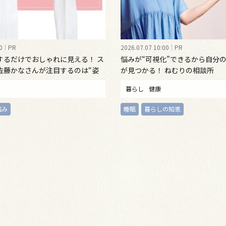
0
PR
2026.07.07 10:00
PR
するだけでおしゃれに見える！ ス
悩みが“可視化”できるから自分
佐藤かなさんが注目するのは“姿
が見つかる！ ねむりの相談所
インナーウェア
暮らし
健康
悩み
睡眠
暮らしの知恵