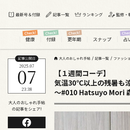
最新号＆付録
記事一覧
ランキング
監修・
健康
付録
更年期
スナップ
占
記事公開日
大人のおしゃれ手帖
記事一覧
ファッシ
2025.07
07
【１週間コーデ】
気温30℃以上の残暑も
23:38
～#010 Hatsuyo Mor
大人のおしゃれ手帖
の記事をシェア!