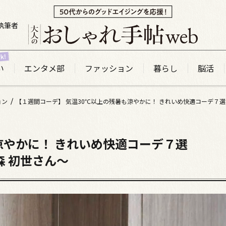
執筆者
い
エンタメ部
ファッション
暮らし
脳活
ョン
涼やかに！ きれいめ快適コーデ７選
i 森 初世さん～