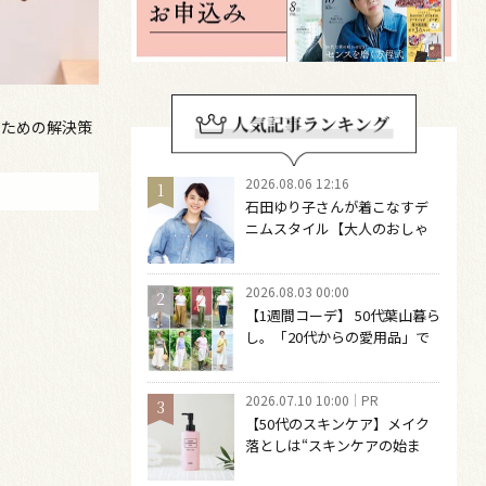
のための解決策
2026.08.06 12:16
石田ゆり子さんが着こなすデ
ニムスタイル【大人のおしゃ
れの最適解】 引き算をするほ
どファッションは自由になる
2026.08.03 00:00
【1週間コーデ】 50代葉山暮ら
し。「20代からの愛用品」で
つくる大人の夏カジュアル8選
～ 桐野恵美さん #022 Emi
2026.07.10 10:00
PR
Kirino～
【50代のスキンケア】メイク
落としは“スキンケアの始ま
り“！ 落とした後の肌がうるお