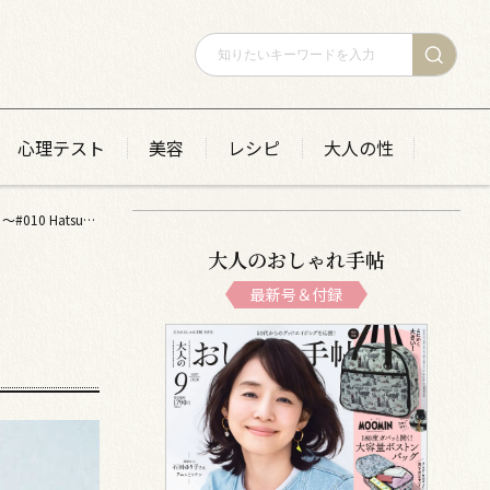
心理テスト
美容
レシピ
大人の性
【１週間コーデ】 気温30℃以上の残暑も涼やかに！ きれいめ快適コーデ７選 ～#010 Hatsuyo Mori 森 初世さん～
大人のおしゃれ手帖
最新号＆付録