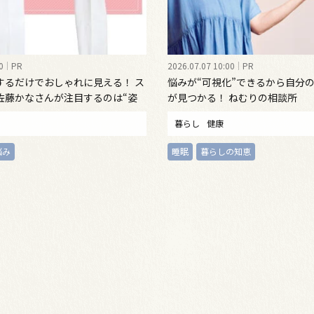
0
PR
2026.07.07 10:00
PR
するだけでおしゃれに見える！ ス
悩みが“可視化”できるから自分
佐藤かなさんが注目するのは“姿
が見つかる！ ねむりの相談所
インナーウェア
暮らし
健康
悩み
睡眠
暮らしの知恵