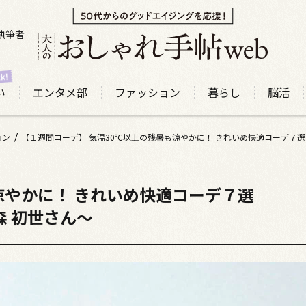
執筆者
い
エンタメ部
ファッション
暮らし
脳活
ョン
涼やかに！ きれいめ快適コーデ７選
i 森 初世さん～