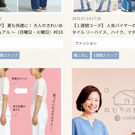
0
2025.07.14 17:30
デ】 夏も快適に！ 大人のきれいめ
【１週間コーデ】 人気バイヤー
アル ～〈月曜日・火曜日〉#010
タイル リーバイス、ハイク、マ
～
etc. ７コーデを一挙公開！ ～#009 H
ファッション
鈴木 春 さん～
週間スナップ
着こなし
1週間スナップ