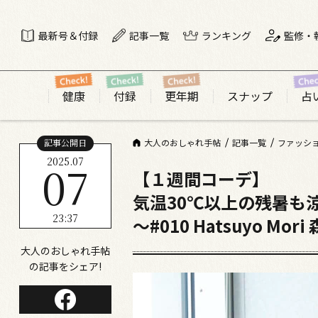
最新号＆付録
記事一覧
ランキング
監修・
健康
付録
更年期
スナップ
占
記事公開日
大人のおしゃれ手帖
記事一覧
ファッシ
2025.07
07
【１週間コーデ】
気温30℃以上の残暑も
23:37
～#010 Hatsuyo Mor
大人のおしゃれ手帖
の記事をシェア!