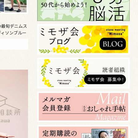
の最旬デニムス
ディソンブルー
aru Suzuki