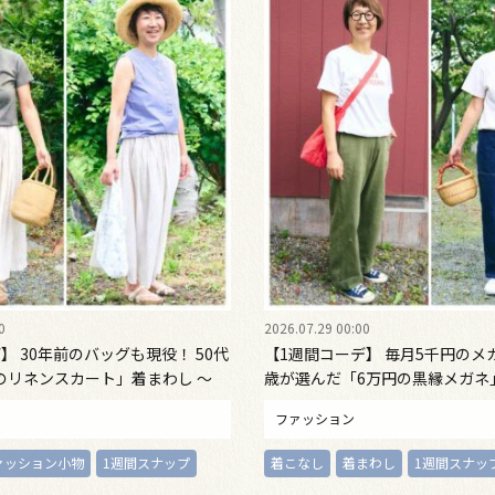
0
2026.07.29 00:00
】 30年前のバッグも現役！ 50代
【1週間コーデ】 毎月5千円のメ
のリネンスカート」着まわし ～
歳が選んだ「6万円の黒縁メガネ」
 Emi Kirino ～
〈水曜日・木曜日〉#022 Emi Kir
ファッション
ァッション小物
1週間スナップ
着こなし
着まわし
1週間スナッ