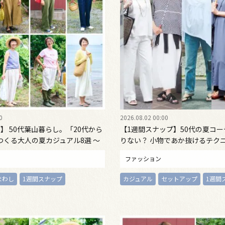
0
2026.08.02 00:00
】 50代葉山暮らし。「20代から
【1週間スナップ】50代の夏コ
つくる大人の夏カジュアル8選 ～
りない？ 小物であか抜けるテクニ
2 Emi Kirino～
28日～8月2日）
ファッション
まわし
1週間スナップ
カジュアル
セットアップ
1週間