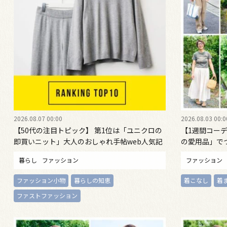
2026.08.07 00:00
2026.08.03 00:0
【50代の注目トピック】 第1位は「ユニクロの
【1週間コーデ
即買いニット」大人のおしゃれ手帖web人気記
の愛用品」で
事ランキング
桐野恵美さん #02
暮らし
ファッション
ファッション
ファッション小物
暮らしの知恵
着こなし
着
ファストファッション