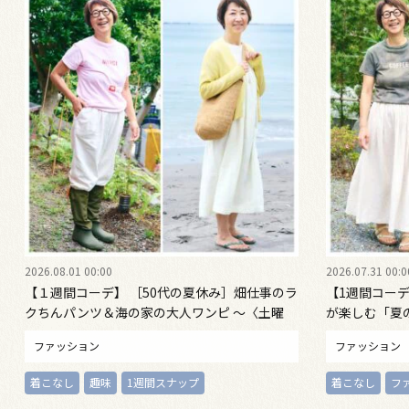
2026.08.01 00:00
2026.07.31 00:0
【１週間コーデ】 ［50代の夏休み］畑仕事のラ
【1週間コーデ
クちんパンツ＆海の家の大人ワンピ ～〈土曜
が楽しむ「夏
日・日曜日〉#022 Emi Kirino～
〈金曜日〉#022
ファッション
ファッション
着こなし
趣味
1週間スナップ
着こなし
フ