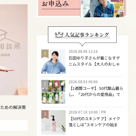
2026.08.06 12:16
石田ゆり子さんが着こなすデ
ニムスタイル【大人のおしゃ
れの最適解】 引き算をするほ
どファッションは自由になる
2026.08.03 00:00
【1週間コーデ】 50代葉山暮ら
し。「20代からの愛用品」で
つくる大人の夏カジュアル8選
～ 桐野恵美さん #022 Emi
のための解決策
2026.07.10 10:00
PR
Kirino～
【50代のスキンケア】メイク
落としは“スキンケアの始ま
り“！ 落とした後の肌がうるお