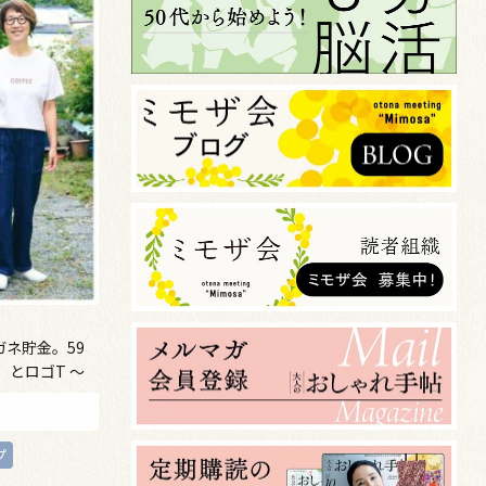
ガネ貯金。59
とロゴT ～
ino～
プ