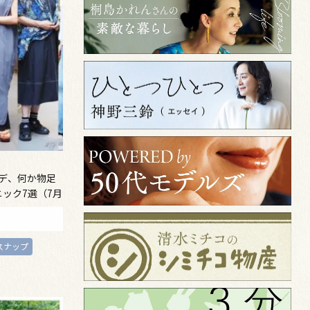
ーデ、何か物足
ック7選（7月
スナップ