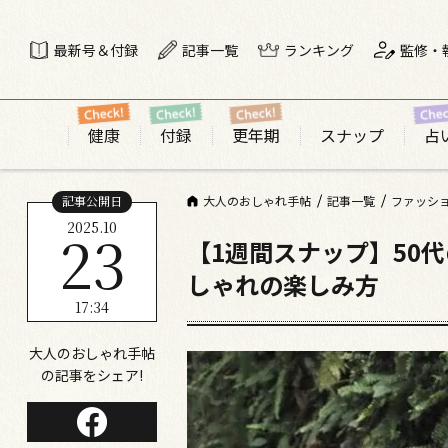
最新号＆付録
記事一覧
ランキング
監修・
健康
付録
更年期
スナップ
占
記事公開日
大人のおしゃれ手帖
記事一覧
ファッシ
2025.10
23
【1週間スナップ】50
しゃれの楽しみ方
17:34
大人のおしゃれ手帖
の記事をシェア!