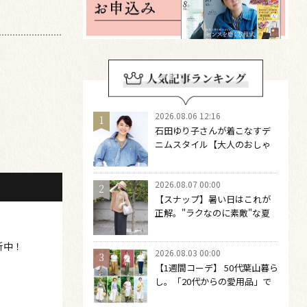
2026.08.06 12:16
石田ゆり子さんが着こなすデ
ニムスタイル【大人のおしゃ
れの最適解】 引き算をするほ
どファッションは自由になる
2026.08.07 00:00
【スナップ】暑い日はこれが
正解。"ラクなのに素敵"な夏
コーデを作るには？
新中！
2026.08.03 00:00
【1週間コーデ】 50代葉山暮ら
し。「20代からの愛用品」で
つくる大人の夏カジュアル8選