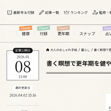
最新号＆付録
記事一覧
ランキング
監修・
健康
付録
更年期
スナップ
占
大人のおしゃれ手帖
暮らし
書く瞑想で
記事公開日
2026.01
08
書く瞑想で更年期を健や
13:00
最終更新日
2026.04.02 15:16