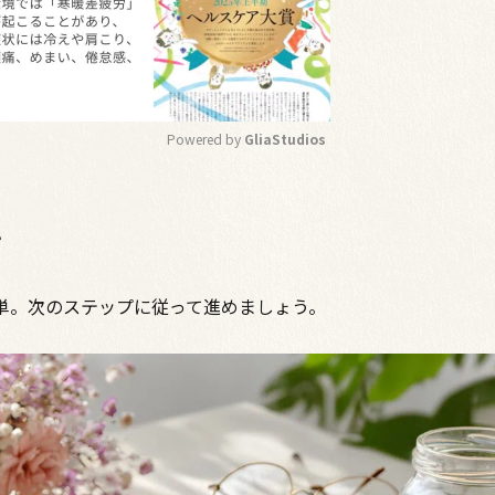
Powered by 
GliaStudios
M
u
方
t
e
単。次のステップに従って進めましょう。