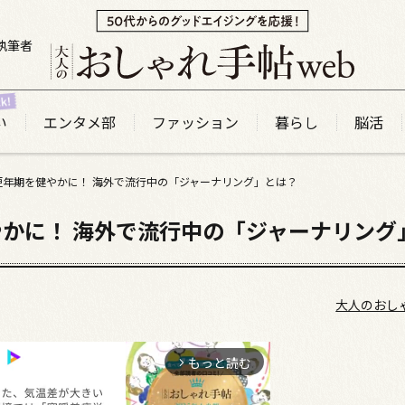
執筆者
い
エンタメ部
ファッション
暮らし
脳活
更年期を健やかに！ 海外で流行中の「ジャーナリング」とは？
かに！ 海外で流行中の「ジャーナリング
大人のおし
もっと読む
arrow_forward_ios