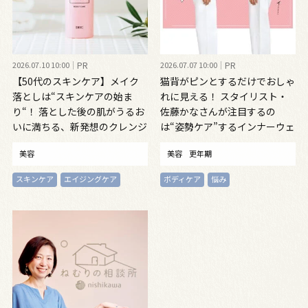
2026.07.10 10:00
PR
2026.07.07 10:00
PR
【50代のスキンケア】メイク
猫背がピンとするだけでおしゃ
落としは“スキンケアの始ま
れに見える！ スタイリスト・
り“！ 落とした後の肌がうるお
佐藤かなさんが注目するの
いに満ちる、新発想のクレンジ
は“姿勢ケア”するインナーウェ
ングオイル
ア
美容
美容
更年期
スキンケア
エイジングケア
ボディケア
悩み