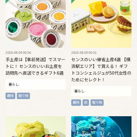
2026.08.09 00:36
2026.08.09 00:01
手土産は【事前発送】でスマー
センスのいい帰省土産4選 【横
トに！ センスのいいお土産を
浜駅エリア】で買える！ ギフ
訪問先へ直送できるギフト6選
トコンシェルジュが50代女性の
ためにセレクト！
暮らし
暮らし
趣味
贈り物
趣味
旅
贈り物