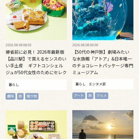
2026.08.08 08:03
2026.08.08 00:00
帰省前に必見！ 2026年最新版
【50代の神戸旅】劇場みたい
【品川駅】で買えるセンスのい
な水族館「アトア」&日本唯一
い手土産 ギフトコンシェル
のチョコレートパッケージ専門
ジュが50代女性のためにセレク
ミュージアム
ト！
暮らし
エンタメ部
暮らし
アート
旅
グルメ
趣味
旅
贈り物