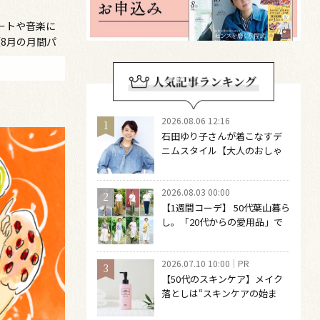
ートや音楽に
8月の月間パ
2026.08.06 12:16
石田ゆり子さんが着こなすデ
ニムスタイル【大人のおしゃ
れの最適解】 引き算をするほ
どファッションは自由になる
2026.08.03 00:00
【1週間コーデ】 50代葉山暮ら
し。「20代からの愛用品」で
つくる大人の夏カジュアル8選
～ 桐野恵美さん #022 Emi
2026.07.10 10:00
PR
Kirino～
【50代のスキンケア】メイク
落としは“スキンケアの始ま
り“！ 落とした後の肌がうるお