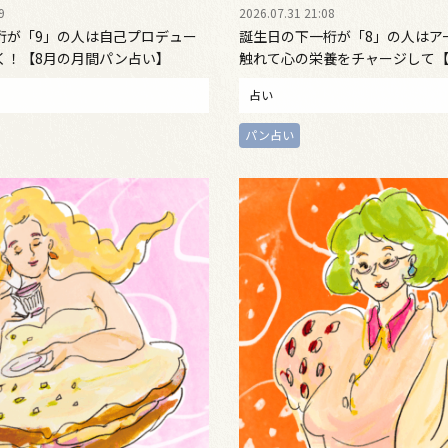
9
2026.07.31 21:08
桁が「9」の人は自己プロデュー
誕生日の下一桁が「8」の人はア
く！【8月の月間パン占い】
触れて心の栄養をチャージして【
ン占い】
占い
パン占い