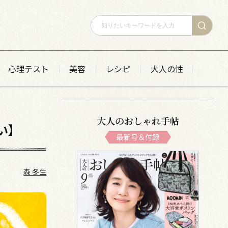
心理テスト
美容
レシピ
大人の性
大人のおしゃれ手帖
い】
最新号＆付録
森 冬生