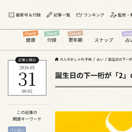
最新号＆付録
記事一覧
ランキング
監修・
健康
付録
更年期
スナップ
占
大人のおしゃれ手帖
占い
誕生日の下一
記事公開日
2026.05
31
誕生日の下一桁が「2」
00:02
この記事の
関連キーワード
パン占い