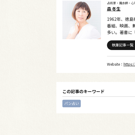
占術家・風水師・心
森 冬生
1962年、徳
番組、映画、
多い。著書に
執筆記事一覧
Website：
https:
この記事のキーワード
パン占い