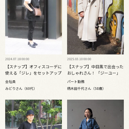
2024.07.18 00:00
2025.03.10 00:00
【スナップ】オフィスコーデに
【スナップ】中目黒で出会った
使える「ジレ」をセットアップ
おしゃれさん！ 「ジーユー」
風にアレンジ！
のセットアップをエレガントに
会社員
パート勤務
着こなすコツは？
みどりさん（60代）
柄木田千代さん（58歳）