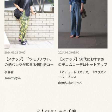
2024.06.12 00:00
2024.04.09 09:00
【スナップ】「ツモリチサト」
【スナップ】50代におすすめ
の柄パンツが映える個性派コー
のデニムコーデはセットアップ
デ
風着こなし
事務職
「アデュートリステス」「ロワズィ
ール」プレス
Tommyさん
山野内裕紀子さん
大人のおしゃれ手帖