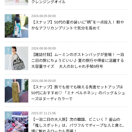
クレンジングオイル
2026.08.05 00:00
【スナップ】50代の夏の装いに“柄”を一点投入！ 鮮や
かなアフリカンプリントで気分を高めて
2026.08.06 00:00
【雑誌付録】ムーミンのボストンバッグが登場！ 一泊
二日の旅にちょうどいい♪ 夏の旅行や帰省に活躍する
大容量サイズ 大人のおしゃれ手帖9月号
2026.08.06 00:00
【スナップ】旅でも街でも映える秀逸セットアップは
50代におすすめ♡ 「ミナ ペルホネン」のバッグ＆シュ
ーズはヌーディカラーで
2025.07.11 21:06
【一泊二日の大人旅】次の韓国、どこいく？ 釜山の
「推しスポット」は、パワフルでディープな人と食と、
情に触れるローカル市場！