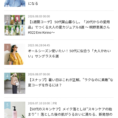
になる
2026.08.03 00:00
【1週間コーデ】 50代葉山暮らし。「20代からの愛用
品」でつくる大人の夏カジュアル8選 ～ 桐野恵美さん
#022 Emi Kirino～
2023.06.28 04:45
オールシーズン使いたい！ 50代に似合う「大人かわい
い」サングラス６選
2026.08.07 00:00
【スナップ】暑い日はこれが正解。"ラクなのに素敵"な
夏コーデを作るには？
2026.07.10 10:00
PR
【50代のスキンケア】メイク落としは“スキンケアの始
まり“！ 落とした後の肌がうるおいに満ちる、新発想の