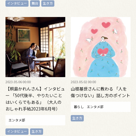
インタビュー
舞台
生き方
2023.05.06 00:00
2023.05.02 00:00
【桐島かれんさん】インタビュ
山根基世さんに教わる 「人を
ー 「50代後半、やりたいこと
傷つけない」話し方のポイント
はいくらでもある」 （大人の
暮らし
エンタメ部
おしゃれ手帖2023年6月号）
生き方
エンタメ部
インタビュー
生き方