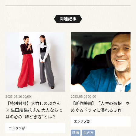
関連記事
2023.05.10 00:00
2023.05.09 00:00
【特別対談】大竹しのぶさん
【新作映画】「人生の選択」を
× 生田絵梨花さん 大人ならで
めぐるドラマに浸れる３作
はの心の”ほどき方”とは？
エンタメ部
エンタメ部
映画
生き方