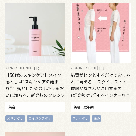
2026.07.10 10:00
PR
2026.07.07 10:00
PR
【50代のスキンケア】メイク
猫背がピンとするだけでおしゃ
落としは“スキンケアの始ま
れに見える！ スタイリスト・
り“！ 落とした後の肌がうるお
佐藤かなさんが注目するの
いに満ちる、新発想のクレンジ
は“姿勢ケア”するインナーウェ
ングオイル
ア
美容
美容
更年期
スキンケア
エイジングケア
ボディケア
悩み