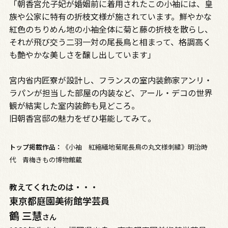
「朝香宮允子妃が婚姻前に着用されたこの小袖には、皇
族や公家に特有の折枝文様が施されています。鮮やかな
紅色のちりめん地の小袖全体に菊と藤の折枝を散らし、
それが飛び交う二羽一対の尾長鳥と相まって、格調高く
も艶やかな美しさを醸し出しています」
宮内省内匠寮が設計し、フランスの室内装飾家アンリ・
ラパンが担当した部屋の内装など、アール・デコの世界
観が結実した室内装飾も見どころ。
旧朝香宮邸の魅力をぜひ堪能してみて。
トップ掲載作品：
《小袖 紅縮緬地菊尾長鳥の丸文様刺繍》明治時
代 青梅きもの博物館蔵
教えてくれたのは・・・
東京都庭園美術館学芸員
鶴
三
慧
さん