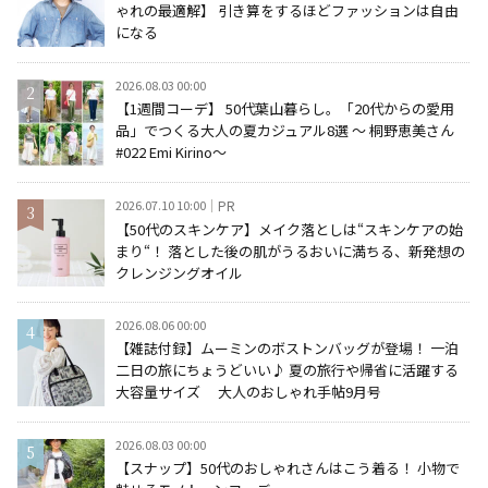
ゃれの最適解】 引き算をするほどファッションは自由
になる
2026.08.03 00:00
【1週間コーデ】 50代葉山暮らし。「20代からの愛用
品」でつくる大人の夏カジュアル8選 ～ 桐野恵美さん
#022 Emi Kirino～
2026.07.10 10:00
PR
【50代のスキンケア】メイク落としは“スキンケアの始
まり“！ 落とした後の肌がうるおいに満ちる、新発想の
クレンジングオイル
2026.08.06 00:00
【雑誌付録】ムーミンのボストンバッグが登場！ 一泊
二日の旅にちょうどいい♪ 夏の旅行や帰省に活躍する
大容量サイズ 大人のおしゃれ手帖9月号
2026.08.03 00:00
【スナップ】50代のおしゃれさんはこう着る！ 小物で