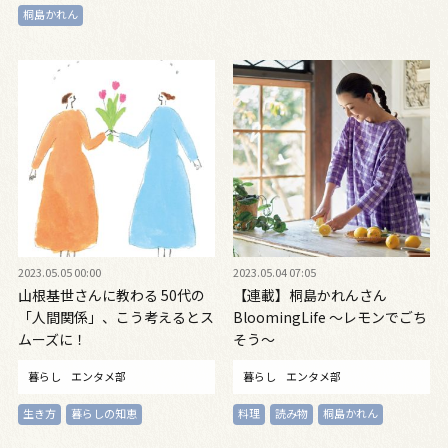
桐島かれん
2023.05.05 00:00
2023.05.04 07:05
山根基世さんに教わる 50代の
【連載】桐島かれんさん
「人間関係」、こう考えるとス
BloomingLife 〜レモンでごち
ムーズに！
そう〜
暮らし
エンタメ部
暮らし
エンタメ部
生き方
暮らしの知恵
料理
読み物
桐島かれん