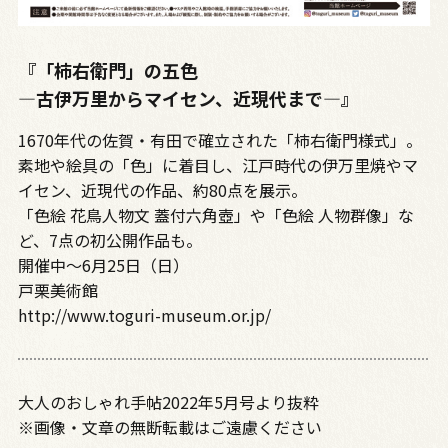
『「柿右衛門」の五色
—古伊万里からマイセン、近現代まで—』
1670年代の佐賀・有田で確立された「柿右衛門様式」。
素地や絵具の「色」に着目し、江戸時代の伊万里焼やマ
イセン、近現代の作品、約80点を展示。
「色絵 花鳥人物文 蓋付六角壺」や「色絵 人物群像」な
ど、7点の初公開作品も。
開催中～6月25日（日）
戸栗美術館
http://www.toguri-museum.or.jp/
大人のおしゃれ手帖2022年5月号より抜粋
※画像・文章の無断転載はご遠慮ください