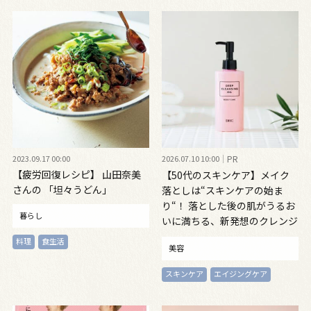
2023.09.17 00:00
2026.07.10 10:00
PR
【疲労回復レシピ】 山田奈美
【50代のスキンケア】メイク
さんの 「坦々うどん」
落としは“スキンケアの始ま
り“！ 落とした後の肌がうるお
暮らし
いに満ちる、新発想のクレンジ
ングオイル
料理
食生活
美容
スキンケア
エイジングケア