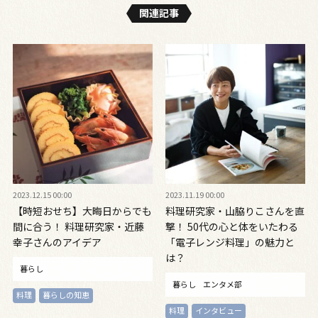
関連記事
2023.12.15 00:00
2023.11.19 00:00
【時短おせち】大晦日からでも
料理研究家・山脇りこさんを直
間に合う！ 料理研究家・近藤
撃！ 50代の心と体をいたわる
幸子さんのアイデア
「電子レンジ料理」の魅力と
は？
暮らし
暮らし
エンタメ部
料理
暮らしの知恵
料理
インタビュー