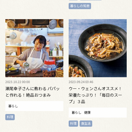
暮らしの知恵
2023.10.22 00:00
2023.09.24 03:46
瀬尾幸子さんに教わる パパッ
ウー・ウェンさんオススメ！
と作れる！絶品おつまみ
栄養たっぷり！「毎日のスー
プ」３品
暮らし
暮らし
健康
料理
料理
食生活