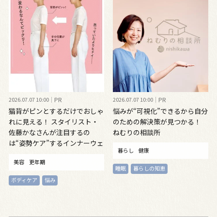
2026.07.07 10:00
PR
2026.07.07 10:00
PR
猫背がピンとするだけでおしゃ
悩みが“可視化”できるから自分
れに見える！ スタイリスト・
のための解決策が見つかる！
佐藤かなさんが注目するの
ねむりの相談所
は“姿勢ケア”するインナーウェ
暮らし
健康
ア
美容
更年期
睡眠
暮らしの知恵
ボディケア
悩み