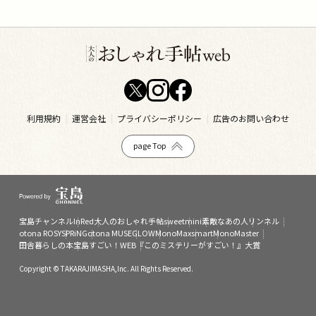
利用規約
運営会社
プライバシーポリシー
広告のお問い合わせ
page Top
宝島チャンネル
InRed
大人のおしゃれ手帖
sweet
mini
素敵なあの人
リンネル
otona ROSY
SPRiNG
otona MUSE
GLOW
MonoMax
smart
MonoMaster
田舎暮らしの本
宝島すごい！WEB
『このミステリーがすごい！』大賞
Copyright © TAKARAJIMASHA,Inc. All Rights Reserved.