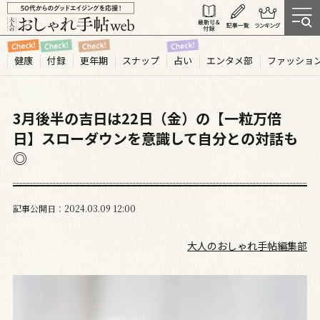
健康
付録
更年期
スナップ
占い
エンタメ部
ファッショ
3月後半の吉日は22日（金）の【一粒万倍
日】スローダウンを意識して自分との対話も
◎
記事公開日
2024.03
09
12:00
大人のおしゃれ手帖編集部