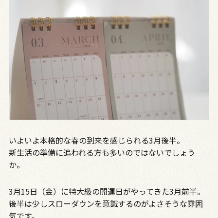
いよいよ本格的な春の到来を感じられる
3
月後半。
新生活の準備に追われる方も多いのではないでしょう
か。
3
月
15
日（金）に特大級の開運日がやってきた
3
月前半。
後半は少しスローダウンを意識するのがよさそうな雰囲
気です。