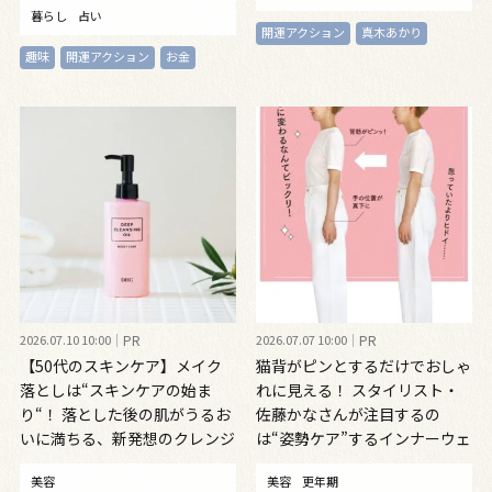
暮らし
占い
開運アクション
真木あかり
趣味
開運アクション
お金
2026.07.10 10:00
PR
2026.07.07 10:00
PR
【50代のスキンケア】メイク
猫背がピンとするだけでおしゃ
落としは“スキンケアの始ま
れに見える！ スタイリスト・
り“！ 落とした後の肌がうるお
佐藤かなさんが注目するの
いに満ちる、新発想のクレンジ
は“姿勢ケア”するインナーウェ
ングオイル
ア
美容
美容
更年期