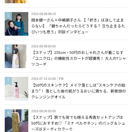
2026.08.08 08:19
岡本健一さん×中嶋朋子さん 【「好き」は決して止ま
らない】 「健ちゃんだったらどうする？ 立ち止まるた
びいつも思う」対談インタビュー
2026.08.08 00:00
【スナップ】155cm・50代のおしゃれさんが着こなす
「ユニクロ」の機能性スカートが超優秀！ 大人のTシャ
ツコーデ
2026.07.10 10:00
PR
【50代のスキンケア】メイク落としは“スキンケアの始
まり“！ 落とした後の肌がうるおいに満ちる、新発想の
クレンジングオイル
2026.08.06 00:00
【スナップ】旅でも街でも映える秀逸セットアップは
50代におすすめ♡ 「ミナ ペルホネン」のバッグ＆シュ
ーズはヌーディカラーで