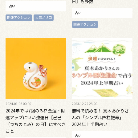
日】も多数
占い
占い
開運アクション
大串ノリコ
開運アクション
2024.01.06 00:00
2023.12.22 23:00
2024年では7回のみ⁉ 金運・財
無料で読める！ 真木あかりさ
運アップにいい強運日【己巳
んの「シンプル四柱推命」
（つちのとみ）の日】にすべき
2024年上半期占い
こと
占い