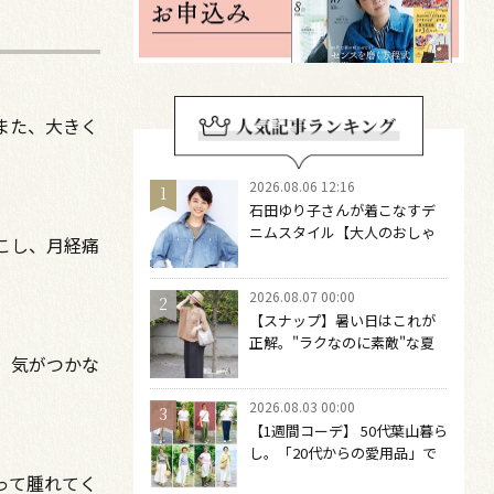
また、大きく
2026.08.06 12:16
石田ゆり子さんが着こなすデ
ニムスタイル【大人のおしゃ
こし、月経痛
れの最適解】 引き算をするほ
どファッションは自由になる
2026.08.07 00:00
【スナップ】暑い日はこれが
正解。"ラクなのに素敵"な夏
、気がつかな
コーデを作るには？
2026.08.03 00:00
【1週間コーデ】 50代葉山暮ら
し。「20代からの愛用品」で
つくる大人の夏カジュアル8選
って腫れてく