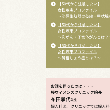
【50代から注意したい】
女性疾患プロファイル
〜泌尿生殖器の萎縮・甲状腺
【50代から注意したい】
女性疾患プロファイル
〜乳がん・子宮体がんとは？
【50代から注意したい】
女性疾患プロファイル
〜骨粗しょう症とは？〜
お話を伺ったのは・・・
桜ウィメンズクリニック院長
布田孝代
先生
婦人科医。クリニックでは婦人科