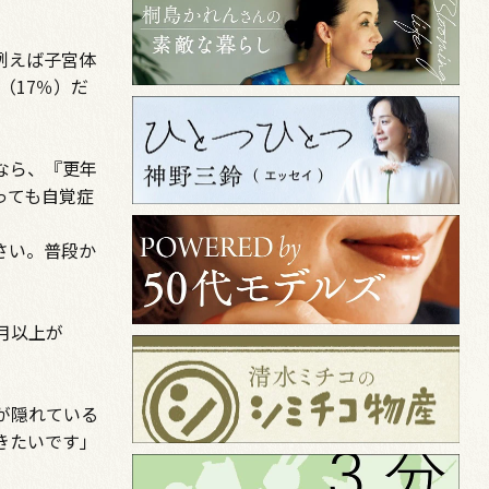
例えば子宮体
（17％）だ
なら、『更年
っても自覚症
さい。普段か
月以上が
が隠れている
きたいです」