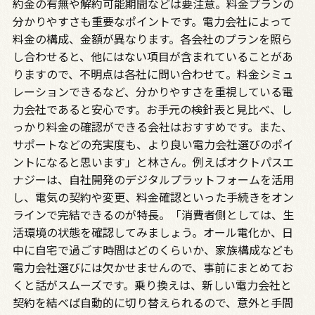
約金の有無や解約可能期間などは要注意。料金プランの
分かりやすさも重要なポイントです。電力会社によって
料金の構成、金額が異なります。各会社のプランを照ら
し合わせると、他にはない項目が含まれていることがあ
りますので、不明点は各社に問い合わせて。料金シミュ
レーションできるなど、分かりやすさを重視している電
力会社であると安心です。お手元の検針表と見比べ、し
っかり料金の確認ができる会社はおすすめです。また、
サポートなどの充実度も、より良い電力会社選びのポイ
ントになると思います」と林さん。例えばオクトパスエ
ナジーは、自社開発のデジタルプラットフォームを活用
し、電気の契約や変更、料金確認といった手続きをオン
ラインで完結できるのが特長。「消費者側としては、生
活環境の状態を確認してみましょう。オール電化か、日
中に自宅で過ごす時間はどのくらいか、家族構成なども
電力会社選びには欠かせませんので、事前にまとめてお
くと話がスムーズです。乗り換えは、新しい電力会社と
契約を結べば自動的に切り替えられるので、意外と手間