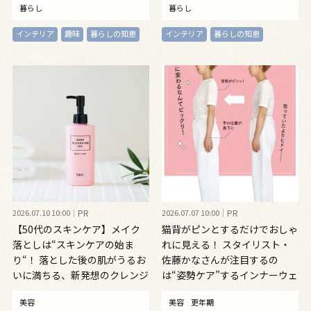
暮らし
暮らし
インテリア
趣味
暮らしの知恵
インテリア
暮らしの知恵
2026.07.10 10:00
PR
2026.07.07 10:00
PR
【50代のスキンケア】メイク
猫背がピンとするだけでおしゃ
落としは“スキンケアの始ま
れに見える！ スタイリスト・
り“！ 落とした後の肌がうるお
佐藤かなさんが注目するの
いに満ちる、新発想のクレンジ
は“姿勢ケア”するインナーウェ
ングオイル
ア
美容
美容
更年期