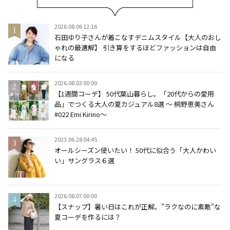
2026.08.06 12:16
石田ゆり子さんが着こなすデニムスタイル【大人のおし
ゃれの最適解】 引き算をするほどファッションは自由
になる
2026.08.03 00:00
【1週間コーデ】 50代葉山暮らし。「20代からの愛用
品」でつくる大人の夏カジュアル8選 ～ 桐野恵美さん
#022 Emi Kirino～
2023.06.28 04:45
オールシーズン使いたい！ 50代に似合う「大人かわい
い」サングラス６選
2026.08.07 00:00
【スナップ】暑い日はこれが正解。"ラクなのに素敵"な
夏コーデを作るには？