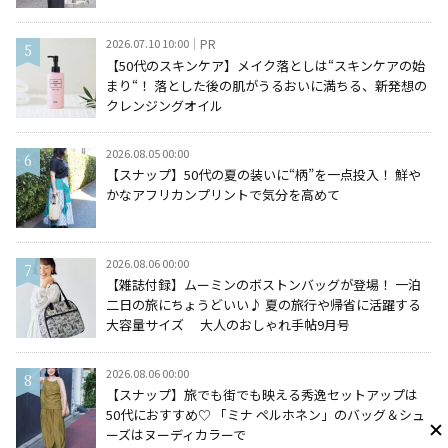
2026.07.10 10:00
PR
【50代のスキンケア】メイク落としは“スキンケアの始
まり“！ 落とした後の肌がうるおいに満ちる、新発想の
クレンジングオイル
2026.08.05 00:00
【スナップ】50代の夏の装いに“柄”を一点投入！ 鮮や
かなアフリカンプリントで気分を高めて
2026.08.06 00:00
【雑誌付録】ムーミンのボストンバッグが登場！ 一泊
二日の旅にちょうどいい♪ 夏の旅行や帰省に活躍する
大容量サイズ 大人のおしゃれ手帖9月号
2026.08.06 00:00
【スナップ】旅でも街でも映える秀逸セットアップは
50代におすすめ♡ 「ミナ ペルホネン」のバッグ＆シュ
ーズはヌーディカラーで