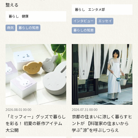
整える
暮らし
エンタメ部
暮らし
健康
インタビュー
エッセイ
病気
暮らしの知恵
暮らしの知恵
2026.08.01 00:00
2026.07.31 00:00
「ミッフィー」グッズで暮らし
京都の住まいに涼しく暮らすヒ
を彩る！ 初夏の新作アイテム
ントが 【料理家の住まいから
大公開
学ぶ"涼"を呼ぶしつらえ