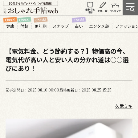
健康
付録
更年期
スナップ
占い
エンタメ部
ファッショ
【電気料金、どう節約する？】物価高の今、
電気代が高い人と安い人の分かれ道は○○選
びにあり！
記事公開日
2025.08
10
00:00
最終更新日
2025.08.25 15:25
久武ミキ