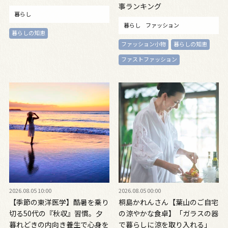
事ランキング
暮らし
暮らし
ファッション
暮らしの知恵
ファッション小物
暮らしの知恵
ファストファッション
2026.08.05 10:00
2026.08.05 00:00
【季節の東洋医学】酷暑を乗り
桐島かれんさん【葉山のご自宅
切る50代の『秋収』習慣。夕
の涼やかな食卓】「ガラスの器
暮れどきの内向き養生で心身を
で暮らしに涼を取り入れる」